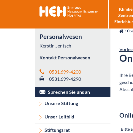
Klinike
Zentren
Einrichtu
skip_navigation
Übe
Personalwesen
Kerstin Jentsch
Vorles
On
Kontakt Personalwesen
0531.699-4200
Ihre B
0531.699-4290
geschü
Abschl
Sprechen Sie uns an
Unsere Stiftung
Onli
Unser Leitbild
Stiftungsrat