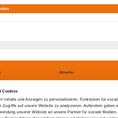
nden
n
Aktuelles
Ärzte & Einweiser
t Cookies
tungen
Anfahrt
 Inhalte und Anzeigen zu personalisieren, Funktionen für sozia
e Zugriffe auf unsere Website zu analysieren. Außerdem geben w
Kontakt
rwendung unserer Website an unsere Partner für soziale Medien