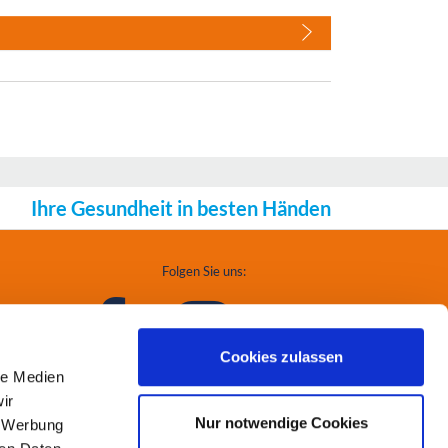
Ihre Gesundheit in besten Händen
Folgen Sie uns:
Cookies zulassen
le Medien
ir
Nur notwendige Cookies
, Werbung