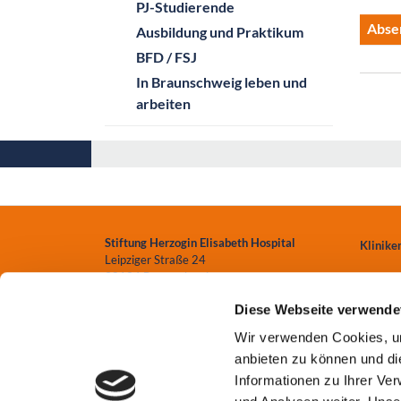
PJ-Studierende
Abse
Ausbildung und Praktikum
BFD / FSJ
In Braunschweig leben und
arbeiten
Stiftung Herzogin Elisabeth Hospital
Klinike
Leipziger Straße 24
38124 Braunschweig
Zentren
Diese Webseite verwende
0531.699-0
Einrich
Wir verwenden Cookies, um
info
@heh-bs.de
anbieten zu können und di
Pflege
Informationen zu Ihrer Ve