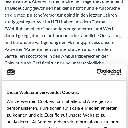
beantworten. Aber es ist dennoch eine Frage, die zunehmend
an Bedeutung gewonnen hat, denn nicht nur die Ansprüche
an die medizinische Versorgung sind in den letzten Jahren
stetig gestiegen. Wir im HEH haben uns dem Thema
"Wohlfühlambiente" besonders angenommen und Wert
darauf gelegt, durch eine harmonische räumliche Gestaltung
und besondere Farbgebung den Heilungsprozess unserer
Patienten*Patientinnen zu unterstützen und zu fördern.
Sanfte Terrakottatöne in den Ambulanzbereichen der
Chirurgie und Gefäßchirurgie und unterschiedliche
Pastelltöne auf den einzelnen Stationen, die ebenfalls der
Orientierung dienen, sorgen für eine angenehme und
freundliche Umgebung.
Diese Webseite verwendet Cookies
In unserem großzügigen Garten finden Sie neben mehreren
Wir verwenden Cookies, um Inhalte und Anzeigen zu
Sitzplätzen zum Verweilen und einer Teichanlage mit
personalisieren, Funktionen für soziale Medien anbieten
Springbrunnen ein Arboretum mit verschiedenen, teils
zu können und die Zugriffe auf unsere Website zu
exotischen Bäumen und Gehölzen sowie mehr als tausend
analysieren. Außerdem geben wir Informationen zu Ihrer
unterschiedliche Rosenstöcke.