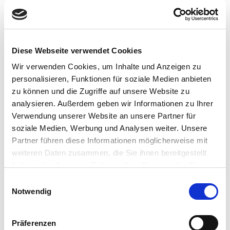
Garten
Genussmittel
Diese Webseite verwendet Cookies
Händedesinfektion
Wir verwenden Cookies, um Inhalte und Anzeigen zu
personalisieren, Funktionen für soziale Medien anbieten
Medikamente
zu können und die Zugriffe auf unsere Website zu
analysieren. Außerdem geben wir Informationen zu Ihrer
Nahrungsmittel
Verwendung unserer Website an unsere Partner für
soziale Medien, Werbung und Analysen weiter. Unsere
Patientenrufanlage
Partner führen diese Informationen möglicherweise mit
weiteren Daten zusammen, die Sie ihnen bereitgestellt
Parken
haben oder die sie im Rahmen Ihrer Nutzung der Dienste
gesammelt haben.
Einwilligungsauswahl
Persönliche Dinge
Notwendig
Post
Präferenzen