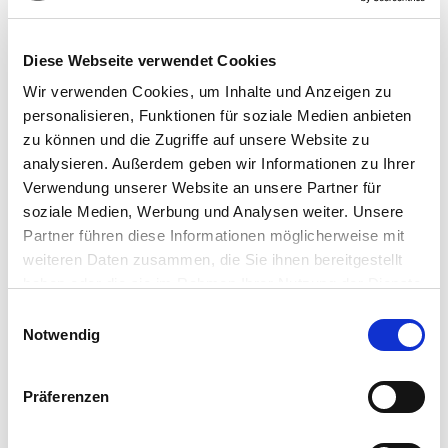
Antragstellung gemäß der Vorgabe Ihrer Krankenkasse bzw.
Rentenversicherung.
Diese Webseite verwendet Cookies
Wir verwenden Cookies, um Inhalte und Anzeigen zu
Nach Anmeldung von der Station sind
personalisieren, Funktionen für soziale Medien anbieten
wir in folgenden Punkten gerne Ihre
zu können und die Zugriffe auf unsere Website zu
Ansprechpartner:
analysieren. Außerdem geben wir Informationen zu Ihrer
Organisation eines Pflegedienstes
Verwendung unserer Website an unsere Partner für
Fragen zur Pflegeversicherung und ggf.
soziale Medien, Werbung und Analysen weiter. Unsere
Antragsstellung
Partner führen diese Informationen möglicherweise mit
Organisation einer Kurzzeitpflege /
weiteren Daten zusammen, die Sie ihnen bereitgestellt
Pflegeheimplatz
haben oder die sie im Rahmen Ihrer Nutzung der Dienste
Hausnotruf
gesammelt haben.
Einwilligungsauswahl
Essen auf Rädern
Notwendig
Nachbarschaftshilfe
Kontakt zu weiteren Hilfsinstitutionen und
Präferenzen
Selbsthilfegruppen
Beratung zum Schwerbehindertengesetz, ggf.
Antragstellung