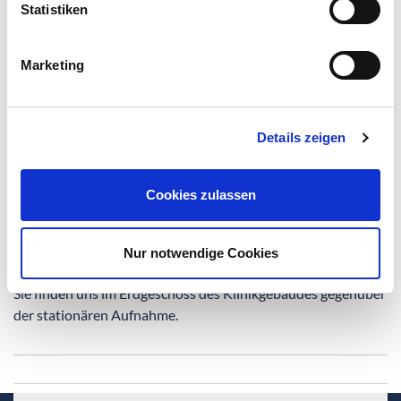
Statistiken
Sozialberatung von Patienten*Patientinnen des
Darmkrebszentrums
Organisation ambulanter und stationärer
Marketing
Palliativversorgung
Wenn Sie sich persönlich an uns wenden möchten,
Details zeigen
vereinbaren Sie bitte telefonisch einen Termin oder sprechen
Sie das Pflege-Team auf der Station an.
Cookies zulassen
Sollten Sie uns nicht erreichen, sprechen Sie bitte auf den
Anrufbeantworter (bitte hinterlassen Sie deutlich Ihren
Nur notwendige Cookies
Namen und Ihre Telefonnummer).
Sie finden uns im Erdgeschoss des Klinikgebäudes gegenüber
der stationären Aufnahme.