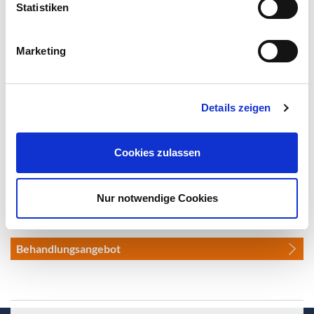
Tumorschmerzen
Statistiken
Ischämieschmerzen
Marketing
CRPS
Details zeigen
Langanhaltende Schmerzen nach Operationen
Cookies zulassen
Schmerzen bei Kindern
Psychosomatisch führende Schmerzen
Nur notwendige Cookies
Behandlungsangebot