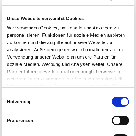
Wir behandeln u.a. folgende Schmerzarten:
Akute Schmerzen (wenn der Schmerz 6 Wochen
Diese Webseite verwendet Cookies
nach der Operation noch vorhanden ist)
Wir verwenden Cookies, um Inhalte und Anzeigen zu
personalisieren, Funktionen für soziale Medien anbieten
zu können und die Zugriffe auf unsere Website zu
Chronische Schmerzen:
analysieren. Außerdem geben wir Informationen zu Ihrer
Verwendung unserer Website an unsere Partner für
Schmerzen im Kopf- und Gesichtsbereich
soziale Medien, Werbung und Analysen weiter. Unsere
Partner führen diese Informationen möglicherweise mit
Schmerzen an der Wirbelsäule
weiteren Daten zusammen, die Sie ihnen bereitgestellt
haben oder die sie im Rahmen Ihrer Nutzung der Dienste
Gelenk- und Muskelschmerzen
gesammelt haben.
Einwilligungsauswahl
Notwendig
Nervenschmerzen - Neuropathischer Schmerz
Präferenzen
Viszerale Schmerzen