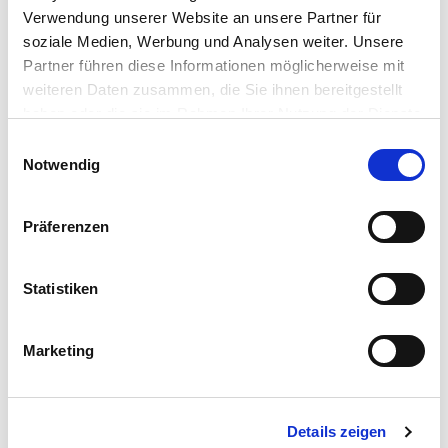
Fon:
0531. 1 46 89
Verwendung unserer Website an unsere Partner für
Fax: 0531. 12 47 85
soziale Medien, Werbung und Analysen weiter. Unsere
E-Mail:
info(at)krebsnachsorge-bs.de
Partner führen diese Informationen möglicherweise mit
weiteren Daten zusammen, die Sie ihnen bereitgestellt
Öffnungszeiten:
haben oder die sie im Rahmen Ihrer Nutzung der Dienste
Montag bis Donnerstag 9.30 - 17.00 Uhr
gesammelt haben.
Einwilligungsauswahl
Freitag 9.30 - 13.00 Uhr
Notwendig
Psychoonkologie
Präferenzen
Ernährungsberatung
Statistiken
Physiotherapie
Onkologische Trainingstherapie
Marketing
Seelsorge
Stomaberatung
Details zeigen