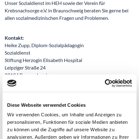
Unser Sozialdienst im HEH sowie der Verein für
Krebsnachsorge e.V. in Braunschweig beraten Sie gerne bei
allen sozialmedizinischen Fragen und Problemen.
Kontakt:
Heike Zupp, Diplom-Sozialpädagogin
Sozialdienst
Stiftung Herzogin Elisabeth Hospital
Leipziger Straße 24
38124 Braunschweig
Fon:
0531. 699-3006
Fax: 0531. 699-3091
E-Mail:
sozialdienst(at)heh-bs.de
Diese Webseite verwendet Cookies
Verein Krebsnachsorge Braunschweig e.V.
Wir verwenden Cookies, um Inhalte und Anzeigen zu
Beratungsstelle für Krebskranke und Angehörige
personalisieren, Funktionen für soziale Medien anbieten
Hagenmarkt 2
zu können und die Zugriffe auf unsere Website zu
38100 Braunschweig
analysieren. Außerdem geben wir Informationen zu Ihrer