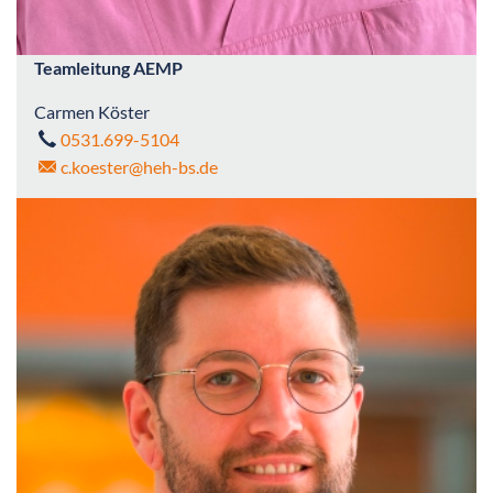
Teamleitung AEMP
Carmen Köster
0531.699-5104
c.koester
@heh-bs.de