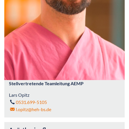
Stellvertretende Teamleitung AEMP
Lars Opitz
0531.699-5105
l.opitz
@heh-bs.de