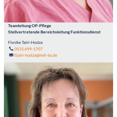
Teamleitung OP-Pflege
Stellvertretende Bereichsleitung Funktionsdienst
Fisnike Tairi-Hodza
0531.699-1707
f.tairi-hodza
@heh-bs.de