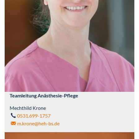
Teamleitung Anästhesie-Pflege
Mechthild Krone
0531.699-1757
m.krone
@heh-bs.de