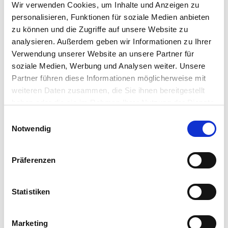
Wir verwenden Cookies, um Inhalte und Anzeigen zu
personalisieren, Funktionen für soziale Medien anbieten
zu können und die Zugriffe auf unsere Website zu
Aufbereitungseinheit für
Medizinprodukte (AEMP)
analysieren. Außerdem geben wir Informationen zu Ihrer
Verwendung unserer Website an unsere Partner für
Die Aufbereitungseinheit für Medizinprodukte (AEMP)
soziale Medien, Werbung und Analysen weiter. Unsere
im HEH ist zuständig für die fachgerechte Entsorgung,
Partner führen diese Informationen möglicherweise mit
Reinigung, Desinfektion, Pflege und Funktionskontrolle
weiteren Daten zusammen, die Sie ihnen bereitgestellt
sowie für das Verpacken und die Sterilisation von
haben oder die sie im Rahmen Ihrer Nutzung der Dienste
Instrumenten. Wir versorgen täglich neun
gesammelt haben.
Einwilligungsauswahl
Operationssäle, acht Ambulanzen sowie die Endoskopie
Notwendig
und die Intensivstation. Um Patienten*Patientinnen die
Sicherheit zu geben, dass sie ausschließlich mit
hygienisch korrekt aufbereiteten Instrumenten
Präferenzen
behandelt werden, arbeiten wir nach einer Vielzahl von
Normen und Gesetzen.
Statistiken
Marketing