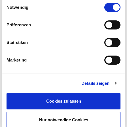
Einwilligungsauswahl
Notwendig
Hämatologie/Onkologie
Präferenzen
Pathologie
Radiologie
Statistiken
Genetische Beratung
Marketing
Ernährungsberatung
Details zeigen
Stomaberatung
Sozialdienst
Cookies zulassen
Psychoonkologie
Nur notwendige Cookies