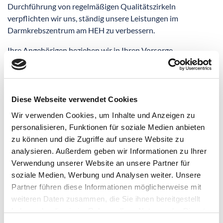
Durchführung von regelmäßigen Qualitätszirkeln
verpflichten wir uns, ständig unsere Leistungen im
Darmkrebszentrum am HEH zu verbessern.
Ihre Angehörigen beziehen wir in Ihren Vorsorge-,
Behandlungs- und Genesungsprozess mit ein und wir geben
Ihnen auch ganz praktische Hilfe im Alltag, z.B. bei der
Ernährungsberatung, bei der Stomatherapie oder bei dem
Kontakt zu Selbsthilfegruppen.
Diese Webseite verwendet Cookies
Wir verwenden Cookies, um Inhalte und Anzeigen zu
Hier finden Sie die Kontaktdaten aller Ansprechpartner in
personalisieren, Funktionen für soziale Medien anbieten
unserem Netzwerk:
zu können und die Zugriffe auf unsere Website zu
analysieren. Außerdem geben wir Informationen zu Ihrer
Verwendung unserer Website an unsere Partner für
Viszeralchirurgie
soziale Medien, Werbung und Analysen weiter. Unsere
Partner führen diese Informationen möglicherweise mit
Gastroenterologie
weiteren Daten zusammen, die Sie ihnen bereitgestellt
haben oder die sie im Rahmen Ihrer Nutzung der Dienste
Strahlentherapie
gesammelt haben.