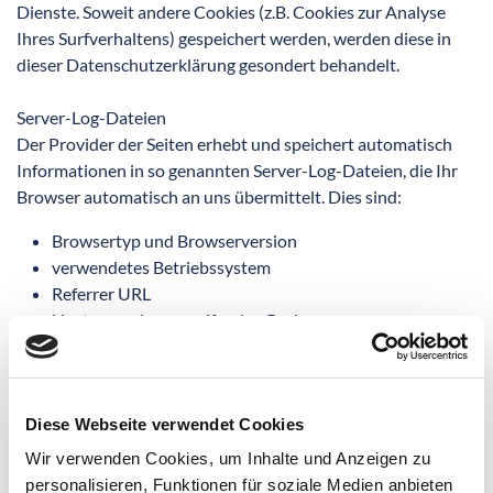
Dienste. Soweit andere Cookies (z.B. Cookies zur Analyse
Ihres Surfverhaltens) gespeichert werden, werden diese in
dieser Datenschutzerklärung gesondert behandelt.
Server-Log-Dateien
Der Provider der Seiten erhebt und speichert automatisch
Informationen in so genannten Server-Log-Dateien, die Ihr
Browser automatisch an uns übermittelt. Dies sind:
Browsertyp und Browserversion
verwendetes Betriebssystem
Referrer URL
Hostname des zugreifenden Rechners
Uhrzeit der Serveranfrage
IP-Adresse
Eine Zusammenführung dieser Daten mit anderen
Diese Webseite verwendet Cookies
Datenquellen wird nicht vorgenommen.
Wir verwenden Cookies, um Inhalte und Anzeigen zu
Grundlage für die Datenverarbeitung ist Art. 6 Abs. 1 lit. f
personalisieren, Funktionen für soziale Medien anbieten