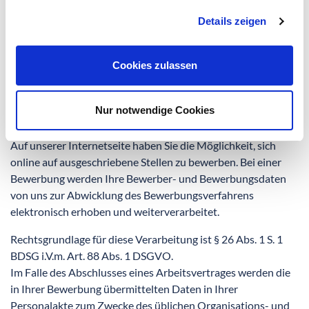
Einwilligung zur Speicherung widerrufen oder der Zweck für
die Datenspeicherung entfällt (z.B. nach abgeschlossener
Details zeigen
Bearbeitung Ihrer Anfrage). Zwingende gesetzliche
Bestimmungen – insbesondere Aufbewahrungsfristen –
Cookies zulassen
bleiben unberührt.
Online-Stellenbewerbungen/Veröffentlichung von
Nur notwendige Cookies
Stellenanzeigen
Auf unserer Internetseite haben Sie die Möglichkeit, sich
online auf ausgeschriebene Stellen zu bewerben. Bei einer
Bewerbung werden Ihre Bewerber- und Bewerbungsdaten
von uns zur Abwicklung des Bewerbungsverfahrens
elektronisch erhoben und weiterverarbeitet.
Rechtsgrundlage für diese Verarbeitung ist § 26 Abs. 1 S. 1
BDSG i.V.m. Art. 88 Abs. 1 DSGVO.
Im Falle des Abschlusses eines Arbeitsvertrages werden die
in Ihrer Bewerbung übermittelten Daten in Ihrer
Personalakte zum Zwecke des üblichen Organisations- und