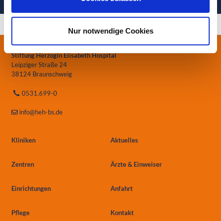
Ihre Gesundheit in besten Händen
Nur notwendige Cookies
Stiftung Herzogin Elisabeth Hospital
Leipziger Straße 24
38124 Braunschweig
0531.699-0
info
@heh-bs.de
Kliniken
Aktuelles
Zentren
Ärzte & Einweiser
Einrichtungen
Anfahrt
Pflege
Kontakt