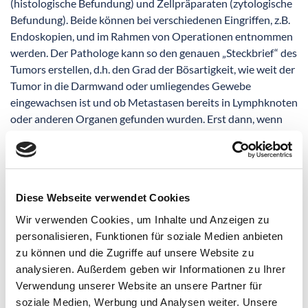
(histologische Befundung) und Zellpräparaten (zytologische
Befundung). Beide können bei verschiedenen Eingriffen, z.B.
Endoskopien, und im Rahmen von Operationen entnommen
werden. Der Pathologe kann so den genauen „Steckbrief“ des
Tumors erstellen, d.h. den Grad der Bösartigkeit, wie weit der
Tumor in die Darmwand oder umliegendes Gewebe
eingewachsen ist und ob Metastasen bereits in Lymphknoten
oder anderen Organen gefunden wurden. Erst dann, wenn
alle Ergebnisse vorliegen, kann das exakte Stadium der
Erkrankung (Staging) und die Aggressivität des Tumors
(Grading) ermittelt werden.
Diese Webseite verwendet Cookies
Wir verwenden Cookies, um Inhalte und Anzeigen zu
Kontakt:
personalisieren, Funktionen für soziale Medien anbieten
Dr. med. Ansgar Dellmann
zu können und die Zugriffe auf unsere Website zu
Institut für Pathologie
analysieren. Außerdem geben wir Informationen zu Ihrer
Städtisches Klinikum Braunschweig gGmbH
Verwendung unserer Website an unsere Partner für
Celler Str. 38
soziale Medien, Werbung und Analysen weiter. Unsere