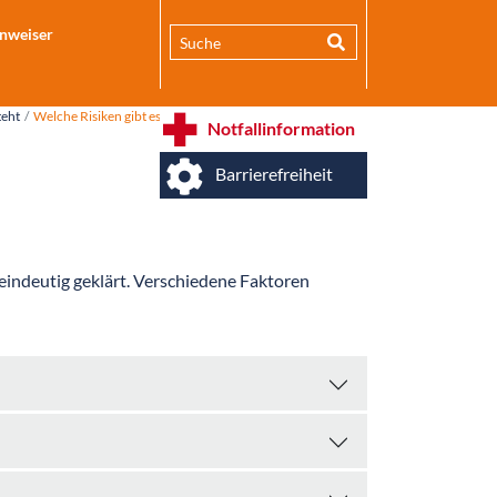
inweiser
teht
Welche Risiken gibt es?
Notfallinformation
Barrierefreiheit
eindeutig geklärt. Verschiedene Faktoren