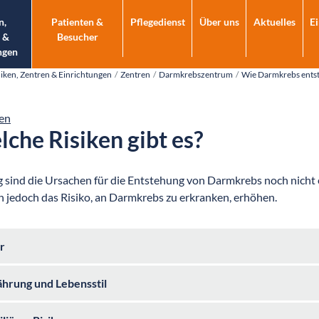
n,
Patienten &
Pflegedienst
Über uns
Aktuelles
E
 &
Besucher
ngen
niken, Zentren & Einrichtungen
Zentren
Darmkrebszentrum
Wie Darmkrebs ents
en
che Risiken gibt es?
g sind die Ursachen für die Entstehung von Darmkrebs noch nicht 
 jedoch das Risiko, an Darmkrebs zu erkranken, erhöhen.
r
hrung und Lebensstil