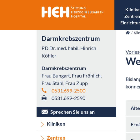
Klinike
Zentren
Einrichtu
skip_navigation
Kli
Darmkrebszentrum
PD Dr. med. habil. Hinrich
Vorles
Köhler
Wel
Darmkrebszentrum
Frau Bungart, Frau Fröhlich,
Bislan
Frau Stahl, Frau Zupp
können
0531.699-2500
0531.699-2590
Alte
Sprechen Sie uns an
Kliniken
Ernä
Zentren