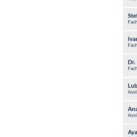
Ste
Fach
Iva
Fach
Dr.
Fach
Lub
Assi
Ana
Assi
Aya