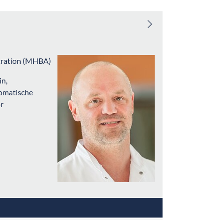
stration (MHBA)
in,
somatische
r