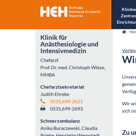
Klinike
Zentren
Einrichtu
skip_navigation
Kli
Klinik für
Anästhesiologie und
Intensivmedizin
Vorles
Wir
Chefarzt
Prof. Dr. med. Christoph Wiese,
MHBA
Unsere
gemein
Chefarztsekretariat
Verfüg
Judith Ehreke
0531.699-2621
Wir wi
0531.699-2693
sich si
Schmerzambulanz
Anika Buraczewski, Claudia
Zu u
Priebe, Henriette Wernstedt