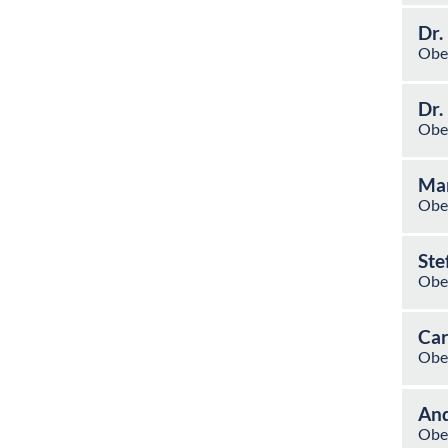
Dr.
Obe
Dr.
Obe
Mar
Ober
Ste
Obe
Car
Obe
And
Obe