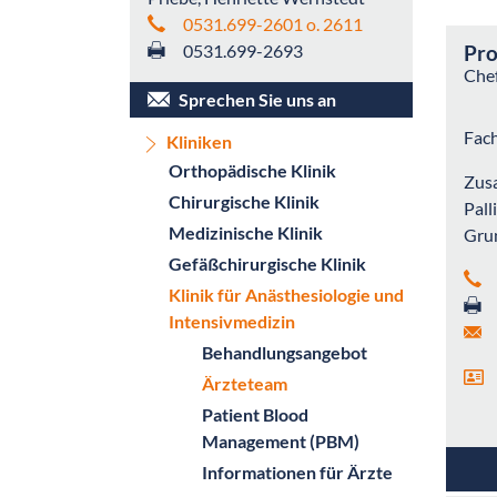
0531.699-2601 o. 2611
0531.699-2693
Pro
Chef
Sprechen Sie uns an
Fach
Kliniken
Orthopädische Klinik
Zus
Chirurgische Klinik
Pall
Medizinische Klinik
Grun
Gefäßchirurgische Klinik
Klinik für Anästhesiologie und
Intensivmedizin
Behandlungsangebot
Ärzteteam
Patient Blood
Management (PBM)
Informationen für Ärzte