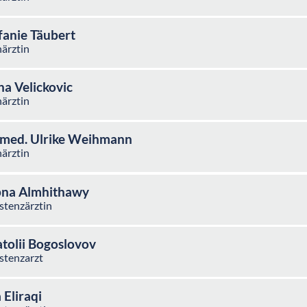
fanie Täubert
ärztin
na Velickovic
ärztin
 med. Ulrike Weihmann
ärztin
na Almhithawy
stenzärztin
tolii Bogoslovov
stenzarzt
 Eliraqi