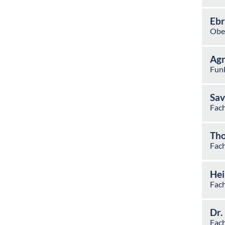
Ebr
Obe
Agn
Funk
Sav
Fach
Tho
Fach
Hei
Fach
Dr.
Fach