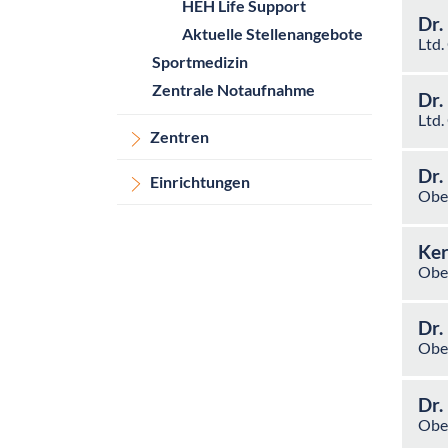
HEH Life Support
Dr.
Aktuelle Stellenangebote
Ltd.
Sportmedizin
Zentrale Notaufnahme
Dr.
Ltd.
Zentren
Dr.
Einrichtungen
Ober
Ker
Ober
Dr.
Obe
Obe