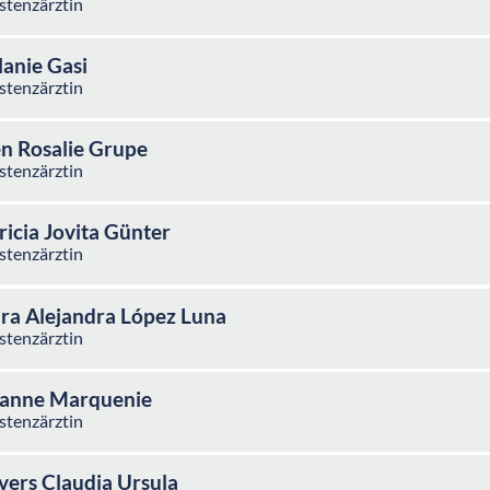
stenzärztin
anie Gasi
stenzärztin
en Rosalie Grupe
stenzärztin
ricia Jovita Günter
stenzärztin
ra Alejandra López Luna
stenzärztin
anne Marquenie
stenzärztin
ers Claudia Ursula