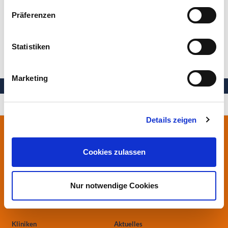
Präferenzen
Letztes Aktualisierungsdatum: 03.07.2017
Statistiken
Marketing
Ihre Gesundheit in besten Händen
Details zeigen
Stiftung Herzogin Elisabeth Hospital
Leipziger Straße 24
Cookies zulassen
38124 Braunschweig
0531.699-0
Nur notwendige Cookies
info
@heh-bs.de
Kliniken
Aktuelles