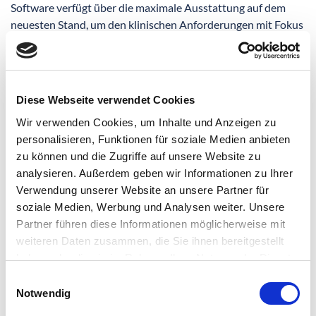
Software verfügt über die maximale Ausstattung auf dem
neuesten Stand, um den klinischen Anforderungen mit Fokus
auf die Orthopädie bestmöglich gewachsen zu sein. Der
Einsatz der neuen Technologie, insbesondere des
Zusammenspiels des Detektors und der Software, sorgt auch
für den bestmöglichen Patientenkomfort. So müssen diese
Diese Webseite verwendet Cookies
nicht mehr auf den Röntgentisch umgelagert werden und es
Wir verwenden Cookies, um Inhalte und Anzeigen zu
sind Röntgenaufnahmen der kompletten Wirbelsäule und
personalisieren, Funktionen für soziale Medien anbieten
des ganzen Beines ohne Zwischenschritt möglich.
zu können und die Zugriffe auf unsere Website zu
Sie finden unsere Radiologieabteilung im Erdgeschoss
analysieren. Außerdem geben wir Informationen zu Ihrer
zwischen der Eingangshalle und der Notaufnahme.
Verwendung unserer Website an unsere Partner für
soziale Medien, Werbung und Analysen weiter. Unsere
Bitte bringen Sie zur Voruntersuchung und auch zum
Partner führen diese Informationen möglicherweise mit
OP-Termin Ihre Röntgenbilder und CT- bzw. MRT-Bilder
weiteren Daten zusammen, die Sie ihnen bereitgestellt
mit bzw. den entsprechenden QR-Code, den Sie erhalten
haben oder die sie im Rahmen Ihrer Nutzung der Dienste
haben.
gesammelt haben.
Einwilligungsauswahl
Notwendig
Aktuelle Stellenangebote