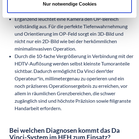
(z.B. Zittern) auszugleichen. So entsteht der sehr präzise
Nur notwendige Cookies
Schnitt.
Ergänzend leuchtet eine Kamera den OP-Bereich
vollständig aus. Für die perfekte Tiefenwahrnehmung
und Orientierung im OP-Feld sorgt ein 3D-Bild und
nicht nur ein 2D-Bild wie bei der herkömmlichen
minimalinvasiven Operation.
Durch die 10-fache Vergrößerung in Verbindung mit der
HDTV-Auflösung werden selbst kleinste Tumoranteile
sichtbar. Dadurch ermöglicht Da Vinci dem*der
Operateur*in, millimetergenau zu operieren und ein
noch präziseres Operationsergebnis zu erreichen, vor
allem in räumlichen Grenzbereichen, die schwer
zugänglich sind und höchste Präzision sowie filigranste
Handarbeit erfordern.
Bei welchen Diagnosen kommt das Da
Vinci-System im HEH zum Einsatz?