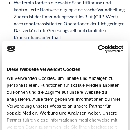
Weiterhin fördern die exakte Schnittführung und
kontrollierte Nahtvereinigung eine rasche Wundheilung.
Zudem ist der Entzündungswert im Blut (CRP-Wert)
nach roboterassistierten Operationen deutlich geringer.
Das verkürzt die Genesungszeit und damit den
Krankenhausaufenthalt.
Wenn bei Revisionsoperationen (Wiederholung oder
Erweiterung eines zuvor durchgeführten Eingriffs)
Nähte aufgelöst werden, lassen sich durch das
minimalinvasive Instrumentensteuerungssystem die
Diese Webseite verwendet Cookies
einzelnen Gewebeschichten auch bei besonders
Wir verwenden Cookies, um Inhalte und Anzeigen zu
schwergewichtigen Patienten*Patientinnen besser
personalisieren, Funktionen für soziale Medien anbieten
voneinander lösen. Damit ist das Vorgehen deutlich
zu können und die Zugriffe auf unsere Website zu
gewebeschonender.
analysieren. Außerdem geben wir Informationen zu Ihrer
Verwendung unserer Website an unsere Partner für
Vorteile für Ihren Arzt – und damit auch für
soziale Medien, Werbung und Analysen weiter. Unsere
Sie
Partner führen diese Informationen möglicherweise mit
weiteren Daten zusammen, die Sie ihnen bereitgestellt