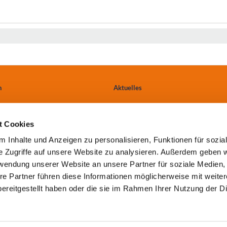
n
Aktuelles
Ärzte & Einweiser
t Cookies
tungen
Anfahrt
 Inhalte und Anzeigen zu personalisieren, Funktionen für sozia
e Zugriffe auf unsere Website zu analysieren. Außerdem geben w
Kontakt
rwendung unserer Website an unsere Partner für soziale Medien
re Partner führen diese Informationen möglicherweise mit weite
ereitgestellt haben oder die sie im Rahmen Ihrer Nutzung der D
Cookie-Einwilligung erneuern oder ändern