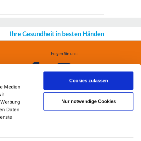
Ihre Gesundheit in besten Händen
Folgen Sie uns:
Cookies zulassen
le Medien
ir
Nur notwendige Cookies
, Werbung
ren Daten
ienste