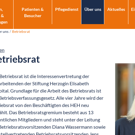
n,
Patienten &
Pflegedienst
Über uns
Aktuelles
E
 &
Besucher
ngen
r uns
Betriebsrat
en
triebsrat
Betriebsrat ist die Interessenvertretung der
rbeitenden der Stiftung Herzogin Elisabeth
ital. Grundlage für die Arbeit des Betriebsrats ist
Betriebsverfassungsgesetz. Alle vier Jahre wird der
iebsrat von den Beschäftigten des HEH neu
hlt. Das Betriebsratsgremium besteht aus 13
ntlichen Mitgliedern und steht unter der Leitung
Betriebsratsvorsitzenden Diana Wassermann sowie
stellvertretenden Betriebsratsvorsitzenden Jens