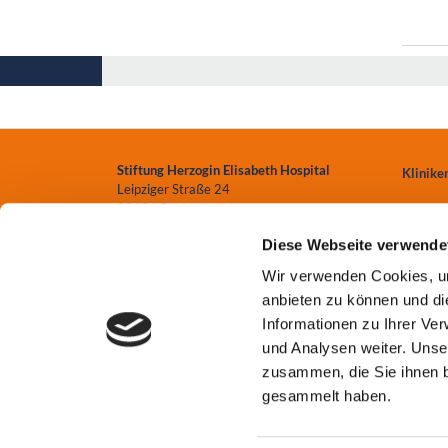
Stiftung Herzogin Elisabeth Hospital
Klinike
Leipziger Straße 24
38124 Braunschweig
Zentren
Diese Webseite verwende
0531.699-0
Einrich
Wir verwenden Cookies, um
info
@heh-bs.de
anbieten zu können und di
Pflege
Informationen zu Ihrer Ve
und Analysen weiter. Unse
zusammen, die Sie ihnen b
gesammelt haben.