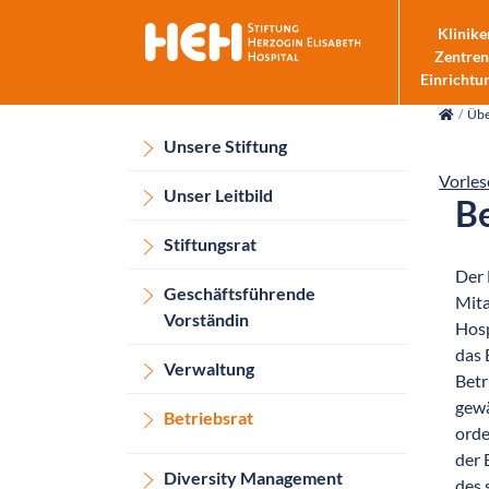
Klinike
Zentren
Einrichtu
skip_navigation
Übe
Unsere Stiftung
Vorles
Unser Leitbild
Be
Stiftungsrat
Der 
Geschäftsführende
Mita
Vorständin
Hosp
das 
Verwaltung
Betr
gewä
Betriebsrat
orde
der 
Diversity Management
des 