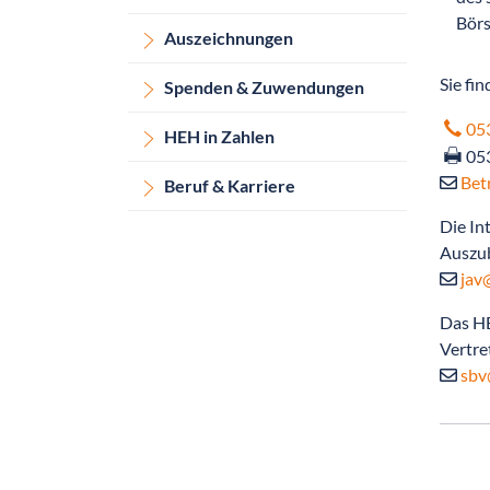
Börs
Auszeichnungen
Sie fi
Spenden & Zuwendungen
05
HEH in Zahlen
05
Bet
Beruf & Karriere
Die In
Auszub
jav
Das HE
Vertre
sbv