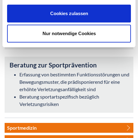
Dynamometrie
Sporttauglichkeitsuntersuchungen inkl.
Cookies zulassen
Bescheinigungen angepasst auf die Bedürfnisse der
SportlerInnen (Anamnese, sportorthopädische und
internistische Untersuchung, Labor, Ruhe-EKG,
Nur notwendige Cookies
Belastungs-EKG)
Beratung zur Sportprävention
Erfassung von bestimmten Funktionsstörungen und
Bewegungsmuster, die prädisponierend für eine
erhöhte Verletzungsanfälligkeit sind
Beratung sportartspezifisch bezüglich
Verletzungsrisiken
Sportmedizin