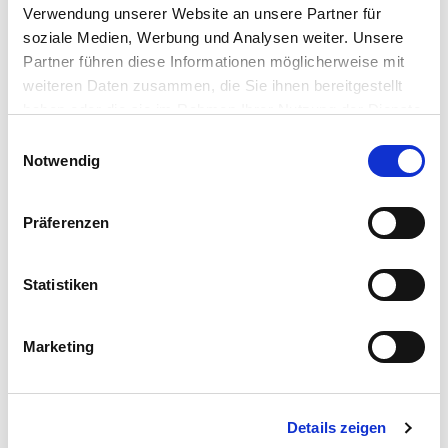
Verwendung unserer Website an unsere Partner für
soziale Medien, Werbung und Analysen weiter. Unsere
Sportorthopädische und
Partner führen diese Informationen möglicherweise mit
sporttraumatologische Diagnostik und
weiteren Daten zusammen, die Sie ihnen bereitgestellt
Behandlung inkl. Untersuchungen auf
haben oder die sie im Rahmen Ihrer Nutzung der Dienste
Sporttauglichkeit
gesammelt haben.
Einwilligungsauswahl
sportartspezifische Betreuung und Begleitung beim
Notwendig
Return to play (RTP)/Return to sport/Return to
competition
Muskelfunktionstests
Präferenzen
Sprungtests
Balance-Tests
Statistiken
Agilitätstest (für Profisportler)
Koordinationstests
Applied Kinesiology
Marketing
ACP (PRP)
Ernährungempfehlungen
Labordiagnostik
Details zeigen
Sonografie