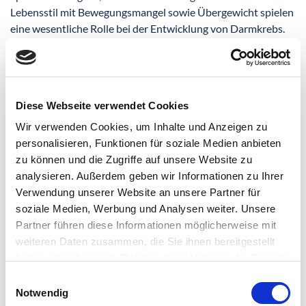
Lebensstil mit Bewegungsmangel sowie Übergewicht spielen
eine wesentliche Rolle bei der Entwicklung von Darmkrebs.
Allerdings entwickeln sich ca. 10 % der
Darmkrebserkrankungen allein aufgrund von Veränderungen
des Erbgutes. Ein weiteres Risiko für die Entstehung von
Darmkrebs ist in chronisch entzündlichen
Diese Webseite verwendet Cookies
Darmerkrankungen zu sehen.
Wir verwenden Cookies, um Inhalte und Anzeigen zu
Die Wahrscheinlichkeit, an Darmkrebs zu erkranken, steigt
personalisieren, Funktionen für soziale Medien anbieten
statistisch gesehen mit dem Alter. Daher hat der Gesetzgeber
zu können und die Zugriffe auf unsere Website zu
die Möglichkeiten der kostenlosen Vorsorgeuntersuchungen
analysieren. Außerdem geben wir Informationen zu Ihrer
geschaffen. Wird ein Dickdarmkrebs bereits im Frühstadium
Verwendung unserer Website an unsere Partner für
erkannt, steigt die Heilungschance auf 90 %. Nutzen Sie diese
soziale Medien, Werbung und Analysen weiter. Unsere
Chance konsequent und setzen Sie mit der Behandlung Ihrer
Partner führen diese Informationen möglicherweise mit
Erkrankung bereits im frühen Stadium an.
weiteren Daten zusammen, die Sie ihnen bereitgestellt
haben oder die sie im Rahmen Ihrer Nutzung der Dienste
gesammelt haben.
Einwilligungsauswahl
Aufbau und Funktion des Darms
Notwendig