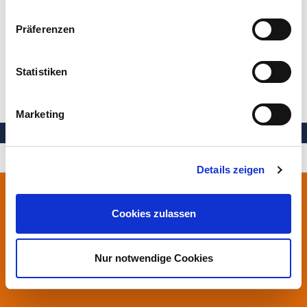
Darmkrebs - wie entsteht er?
Präferenzen
Vorsorgeuntersuchung
Welche Risiken gibt es?
Statistiken
Marketing
Ihre Gesundheit in besten Händen
Details zeigen
Stiftung Herzogin Elisabeth Hospital
Cookies zulassen
Leipziger Straße 24
38124 Braunschweig
0531.699-0
Nur notwendige Cookies
info
@heh-bs.de