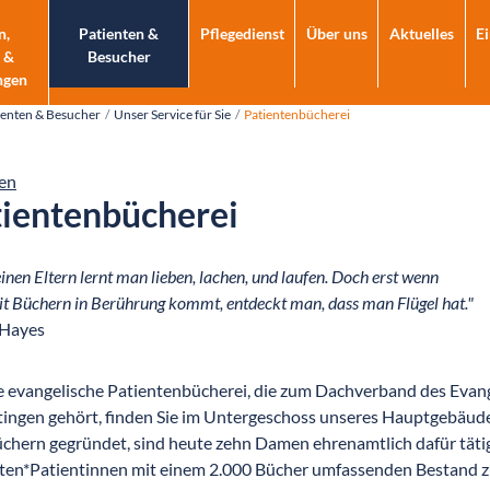
n,
Patienten &
Pflegedienst
Über uns
Aktuelles
E
 &
Besucher
ngen
ienten & Besucher
Unser Service für Sie
Patientenbücherei
en
tientenbücherei
inen Eltern lernt man lieben, lachen, und laufen. Doch erst wenn
t Büchern in Berührung kommt, entdeckt man, dass man Flügel hat."
 Hayes
 evangelische Patientenbücherei, die zum Dachverband des Evang
tingen gehört, finden Sie im Untergeschoss unseres Hauptgebäud
chern gegründet, sind heute zehn Damen ehrenamtlich dafür tätig
ten*Patientinnen mit einem 2.000 Bücher umfassenden Bestand z