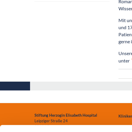
Romane
Wissen
Mit un
und 17
Patien
gerne 
Unsere
unter
Stiftung Herzogin Elisabeth Hospital
Klinike
Leipziger Straße 24
38124 Braunschweig
Zentren