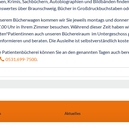
n, Krimis, Sachbüchern, Autobiographien und Bildbänden finden S
swertes über Braunschweig, Bücher in Großdruckbuchstaben oder 
serem Bücherwagen kommen wir Sie jeweils montags und donners
.00 Uhr in Ihrem Zimmer besuchen. Während dieser Zeit haben wi
ten*Patientinnen auch unseren Büchereiraum im Untergeschoss ge
informieren und beraten. Die Ausleihe ist selbstverständlich koste
 Patientenbücherei können Sie an den genannten Tagen auch berei
.
0531.699-7500
n
Aktuelles
Ärzte & Einweiser