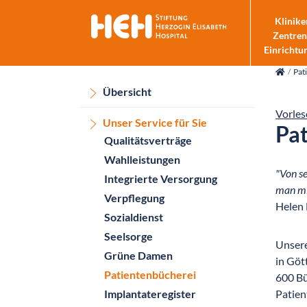
Klinike
Zentren
Einrichtu
skip_navigation
Pat
Übersicht
Vorles
Unser Service für Sie
Pa
Qualitätsverträge
Wahlleistungen
"Von se
Integrierte Versorgung
man mi
Verpflegung
Helen
Sozialdienst
Seelsorge
Unsere
Grüne Damen
in Göt
Patientenbücherei
600 Bü
Implantateregister
Patien