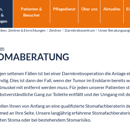
n,
Patienten &
Pflegedienst
Über uns
Aktuelles
E
 &
Besucher
ngen
niken, Zentren & Einrichtungen
Zentren
Darmkrebszentrum
Unser Beratungsang
en
OMABERATUNG
igen seltenen Fällen ist bei einer Darmkrebsoperation die Anlage
dig. Dies ist dann der Fall, wenn der Tumor im Enddarm bereits weit 
ßmuskel mit entfernt werden muss. Für jeden unserer Patienten ste
lbstverständliche Gang zur Toilette entfällt und der Umgang mit 
ellen Ihnen von Anfang an eine qualifizierte Stomafachberaterin
ed an Ihre Seite. Unsere langjährig erfahrene Stomafachberaterin
ten Stoma oder bei bestehendem Stomarisiko.