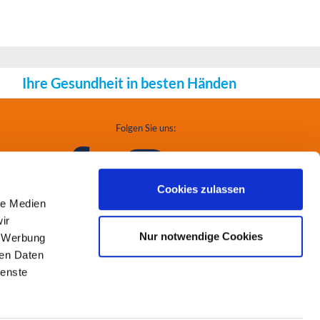
Ihre Gesundheit in besten Händen
Folgen Sie uns:
Cookies zulassen
le Medien
ir
Nur notwendige Cookies
, Werbung
ren Daten
ienste