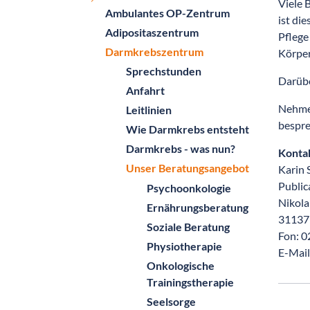
Viele 
Ambulantes OP-Zentrum
ist di
Adipositaszentrum
Pflege
Darmkrebszentrum
Körper
Sprechstunden
Darübe
Anfahrt
Nehmen
Leitlinien
bespre
Wie Darmkrebs entsteht
Darmkrebs - was nun?
Konta
Unser Beratungsangebot
Karin 
Public
Psychoonkologie
Nikolai
Ernährungsberatung
31137
Soziale Beratung
Fon: 
Physiotherapie
E-Mail
Onkologische
Trainingstherapie
Seelsorge