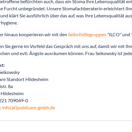
Betroffene befürchten auch, dass ein Stoma ihre Lebensqualität en
ese Furcht unbegründet. Unsere Stomafachberaterin erleichtert 
 und klärt Sie ausführlich über das auf, was Ihre Lebensqualität au
hygiene.
r hinaus kooperieren wir mit den
Selbsthilfegruppen
"ILCO" und 
 Sie gerne im Vorfeld das Gespräch mit uns auf, damit wir mit Ih
chen und evtl. Ängste ausräumen können. Frau Seikowsky ist je
kt:
Seikowsky
are Standort Hildesheim
str. 8a
 Hildesheim
0221 709049-0
:
info(at)publicare-gmbh.de