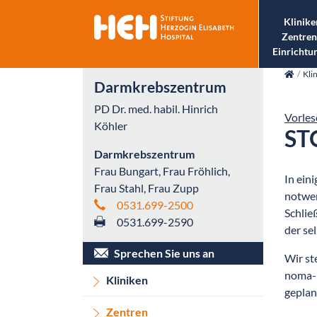
Klinike
Zentren
Einrichtu
skip_navigation
Kli
Darmkrebszentrum
PD Dr. med. habil. Hinrich
Vorles
Köhler
ST
Darmkrebszentrum
Frau Bungart, Frau Fröhlich,
In ein
Frau Stahl, Frau Zupp
notwen
0531.699-2500
Schlie
0531.699-2590
der se
Sprechen Sie uns an
Wir st
noma-m
Kliniken
geplan
Zentren