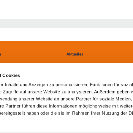
n
Aktuelles
Ärzte & Einweiser
t Cookies
tungen
Anfahrt
 Inhalte und Anzeigen zu personalisieren, Funktionen für sozia
e Zugriffe auf unsere Website zu analysieren. Außerdem geben w
Kontakt
rwendung unserer Website an unsere Partner für soziale Medien
re Partner führen diese Informationen möglicherweise mit weite
ereitgestellt haben oder die sie im Rahmen Ihrer Nutzung der D
Cookie-Einwilligung erneuern oder ändern