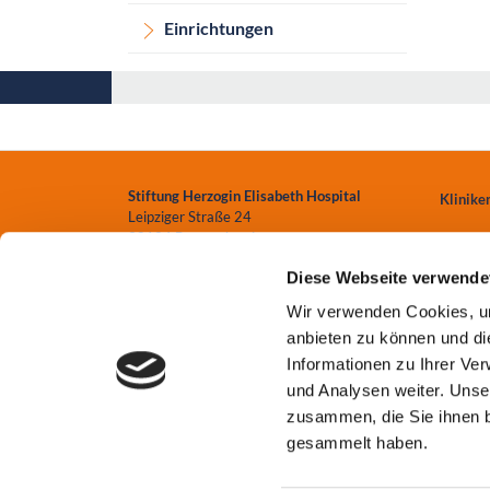
Einrichtungen
Stiftung Herzogin Elisabeth Hospital
Klinike
Leipziger Straße 24
38124 Braunschweig
Zentren
Diese Webseite verwende
0531.699-0
Einrich
Wir verwenden Cookies, um
info
@heh-bs.de
anbieten zu können und di
Pflege
Informationen zu Ihrer Ve
und Analysen weiter. Unse
zusammen, die Sie ihnen b
gesammelt haben.