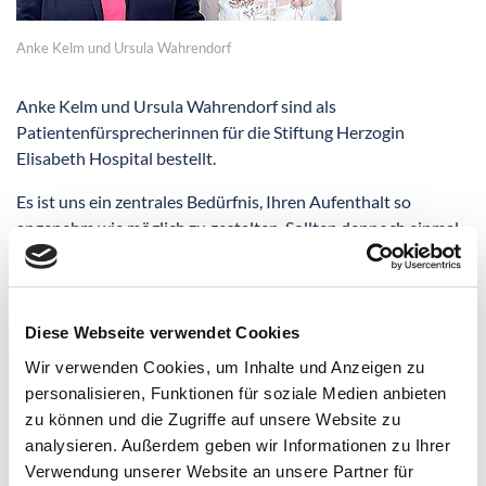
Anke Kelm und Ursula Wahrendorf
Anke Kelm und Ursula Wahrendorf sind als
Patientenfürsprecherinnen für die Stiftung Herzogin
Elisabeth Hospital bestellt.
Es ist uns ein zentrales Bedürfnis, Ihren Aufenthalt so
angenehm wie möglich zu gestalten. Sollten dennoch einmal
Probleme oder Sorgen, die Ihren Krankenhausaufenthalt
oder Ihre Behandlung betreffen, auftauchen, haben Sie die
Möglichkeit, sich vertrauensvoll an uns zu wenden.
Diese Webseite verwendet Cookies
Als ehrenamtliche und unabhängige
Wir verwenden Cookies, um Inhalte und Anzeigen zu
Patientenfürsprecherinnen sind wir keine Mitarbeitenden
personalisieren, Funktionen für soziale Medien anbieten
der Stiftung Herzogin Elisabeth Hospitals und setzen uns
zu können und die Zugriffe auf unsere Website zu
aktiv für Sie und Ihre Angehörigen bzw. Zugehörigen ein. Für
analysieren. Außerdem geben wir Informationen zu Ihrer
ein optimales Vertrauensverhältnis stehen wir
Verwendung unserer Website an unsere Partner für
selbstverständlich unter Schweigepflicht.