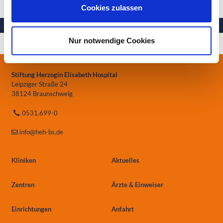
Cookies zulassen
Nur notwendige Cookies
Ihre Gesundheit in besten Händen
Stiftung Herzogin Elisabeth Hospital
Leipziger Straße 24
38124 Braunschweig
0531.699-0
info
@heh-bs.de
Kliniken
Aktuelles
Zentren
Ärzte & Einweiser
Einrichtungen
Anfahrt