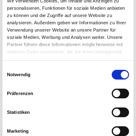
Wir verwenden Cookies, um Inhalte und Anzeigen zu
personalisieren, Funktionen für soziale Medien anbieten
zu können und die Zugriffe auf unsere Website zu
analysieren. Außerdem geben wir Informationen zu Ihrer
Verwendung unserer Website an unsere Partner für
Initiativbewerbung
soziale Medien, Werbung und Analysen weiter. Unsere
Partner führen diese Informationen möglicherweise mit
weiteren Daten zusammen, die Sie ihnen bereitgestellt
Ärztlicher Dienst
haben oder die sie im Rahmen Ihrer Nutzung der Dienste
gesammelt haben.
Einwilligungsauswahl
Ausbildung und Studium
Notwendig
Funktionsdienst
Präferenzen
Med.-technischer Dienst
Statistiken
Pflegedienst
Marketing
Praktikum und Freiwilligendienst