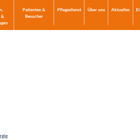
n,
Patienten &
Pflegedienst
Über uns
Aktuelles
E
 &
Besucher
ngen
rgie