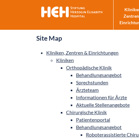
Klinike
Zentren
Einrichtu
skip_navigation
Site Map
Kliniken, Zentren & Einrichtungen
Kliniken
Orthopädische Klinik
Behandlungsangebot
Sprechstunden
Ärzteteam
Informationen für Ärzte
Aktuelle Stellenangebote
Chirurgische Klinik
Patientenportal
Behandlungsangebot
Roboterassistierte Chiru