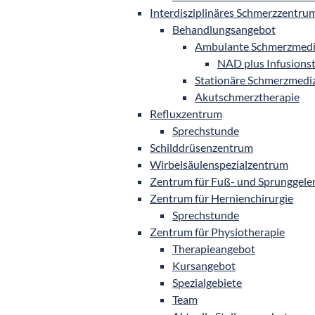
Interdisziplinäres Schmerzzentru
Behandlungsangebot
Ambulante Schmerzmedi
NAD plus Infusions
Stationäre Schmerzmedi
Akutschmerztherapie
Refluxzentrum
Sprechstunde
Schilddrüsenzentrum
Wirbelsäulenspezialzentrum
Zentrum für Fuß- und Sprunggele
Zentrum für Hernienchirurgie
Sprechstunde
Zentrum für Physiotherapie
Therapieangebot
Kursangebot
Spezialgebiete
Team