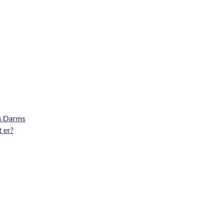
s Darms
 er?