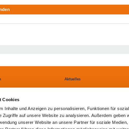
nden
n
Aktuelles
Ärzte & Einweiser
t Cookies
tungen
Anfahrt
 Inhalte und Anzeigen zu personalisieren, Funktionen für sozia
e Zugriffe auf unsere Website zu analysieren. Außerdem geben w
Kontakt
rwendung unserer Website an unsere Partner für soziale Medien