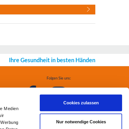
Ihre Gesundheit in besten Händen
Folgen Sie uns:
Cookies zulassen
le Medien
ir
Nur notwendige Cookies
, Werbung