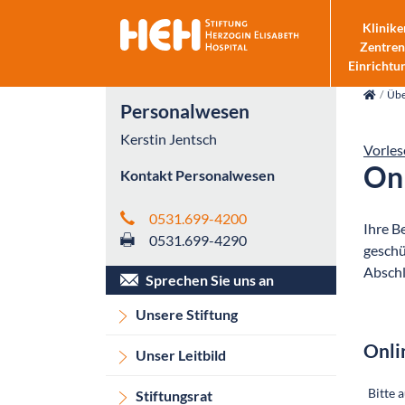
Klinike
Zentren
Einrichtu
skip_navigation
Übe
Personalwesen
Kerstin Jentsch
Vorles
On
Kontakt Personalwesen
0531.699-4200
Ihre B
0531.699-4290
geschü
Abschl
Sprechen Sie uns an
Unsere Stiftung
Onli
Unser Leitbild
Stiftungsrat