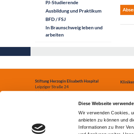
PJ-Studierende
Abse
Ausbildung und Praktikum
BFD / FSJ
In Braunschweig leben und
arbeiten
Stiftung Herzogin Elisabeth Hospital
Klinike
Leipziger Straße 24
38124 Braunschweig
Zentren
Diese Webseite verwende
0531.699-0
Einrich
Wir verwenden Cookies, um
info
@heh-bs.de
anbieten zu können und di
Pflege
Informationen zu Ihrer Ve