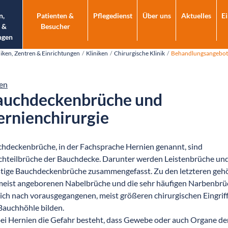
n,
Patienten &
Pflegedienst
Über uns
Aktuelles
E
 &
Besucher
ngen
niken, Zentren & Einrichtungen
Kliniken
Chirurgische Klinik
Behandlungsangebot
en
auchdeckenbrüche und
rnienchirurgie
hdeckenbrüche, in der Fachsprache Hernien genannt, sind
hteilbrüche der Bauchdecke. Darunter werden Leistenbrüche un
tige Bauchdeckenbrüche zusammengefasst. Zu den letzteren geh
meist angeborenen Nabelbrüche und die sehr häufigen Narbenbrü
sich nach vorausgegangenen, meist größeren chirurgischen Eingriff
Bauchhöhle bilden.
ei Hernien die Gefahr besteht, dass Gewebe oder auch Organe de