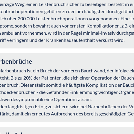
einzige Weg, einen Leistenbruch sicher zu beseitigen, besteht in ei
tenbruchoperationen gehören zu den am häufigsten durchgeführte
lich über 200 000 Leistenbruchoperationen vorgenommen. Eine Lei
tome, sondern bewahrt auch vor ernsten Komplikationen, z.B. ei
 ambulant vornehmen, wird in der Regel minimal-invasiv durchge
riff verringern und der Krankenhausaufenthalt verkürzt wird.
rbenbrüche
Narbenbruch ist ein Bruch der vorderen Bauchwand, der infolge ei
teht. Bis zu 20% der Patienten, die sich einer Operation der Bau
enbruch. Dieser stellt somit die häufigste Komplikation der Bauc
hdeckenbrüchen - die Gefahr der Einklemmung wichtiger Organe bes
chwerdesymptomatik eine Operation ratsam.
en langfristigen Erfolg zu sichern, wird bei Narbenbrüchen der 
tärkt, damit ein erneutes Aufbrechen des bereits geschädigten G