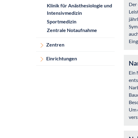
Der 
Klinik für Anästhesiologie und
Leis
Intensivmedizin
jähr
Sportmedizin
Symp
Zentrale Notaufnahme
auch
Eing
Zentren
Einrichtungen
Na
Ein 
ents
Narb
Bauc
Bes
Um d
vers