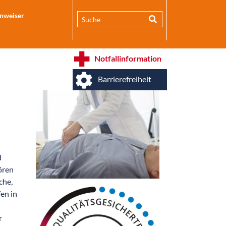
inweiser
Notfallinformation
Barrierefreiheit
d
ören
che,
en in
r