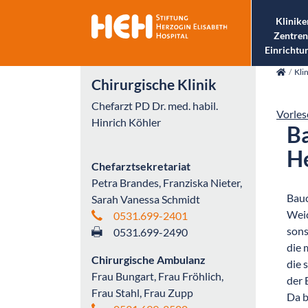
Klinike
Zentren
Einrichtu
skip_navigation
Kli
Chirurgische Klinik
Chefarzt PD Dr. med. habil.
Vorles
Hinrich Köhler
B
He
Chefarztsekretariat
Petra Brandes, Franziska Nieter,
Bauc
Sarah Vanessa Schmidt
Weic
0531.699-2401
sons
0531.699-2490
die 
Chirurgische Ambulanz
die 
Frau Bungart, Frau Fröhlich,
der 
Frau Stahl, Frau Zupp
Da b