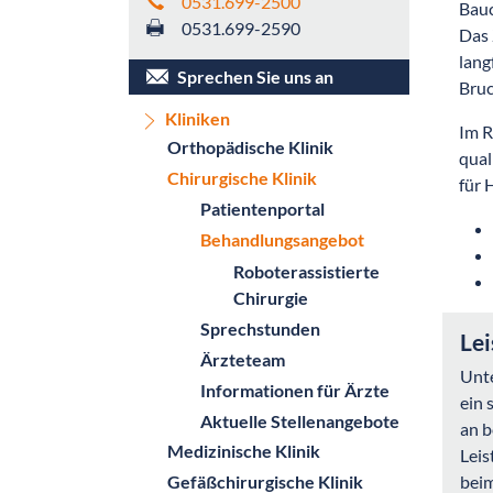
0531.699-2500
Bauc
0531.699-2590
Das 
lang
Sprechen Sie uns an
Bruc
Kliniken
Im R
Orthopädische Klinik
qual
Chirurgische Klinik
für 
Patientenportal
Behandlungsangebot
Roboterassistierte
Chirurgie
Sprechstunden
Le
Ärzteteam
Unte
Informationen für Ärzte
ein 
Aktuelle Stellenangebote
an b
Medizinische Klinik
Leis
beim
Gefäßchirurgische Klinik