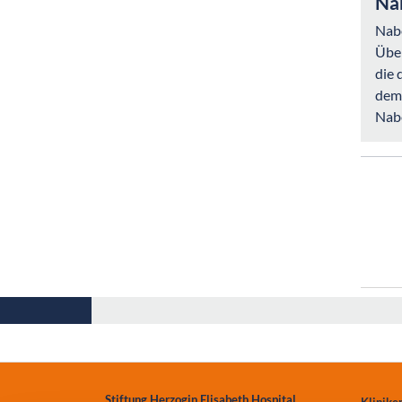
Na
Nabe
Über
die 
dem 
Nabe
Stiftung Herzogin Elisabeth Hospital