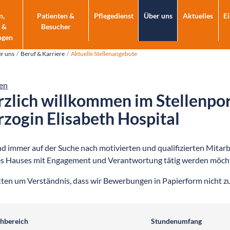
n,
Patienten &
Pflegedienst
Über uns
Aktuelles
E
 &
Besucher
ngen
r uns
Beruf & Karriere
Aktuelle Stellenangebote
en
zlich willkommen im Stellenport
zogin Elisabeth Hospital
nd immer auf der Suche nach motivierten und qualifizierten Mitar
s Hauses mit Engagement und Verantwortung tätig werden möch
tten um Verständnis, dass wir Bewerbungen in Papierform nicht 
enangebote filtern
hbereich
Stundenumfang