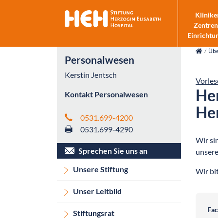
Klinike
Zentren
Einrichtu
skip_navigation
Übe
Personalwesen
Kerstin Jentsch
Vorles
Her
Kontakt Personalwesen
Her
0531.699-4200
0531.699-4290
Wir si
Sprechen Sie uns an
unsere
Unsere Stiftung
Wir bi
Unser Leitbild
Stell
Fac
Stiftungsrat