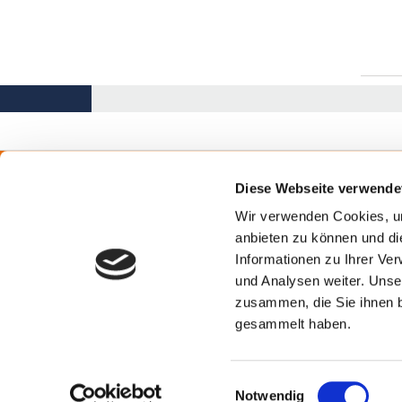
Diese Webseite verwende
Stiftung Herzogin Elisabeth Hospital
Klinike
Leipziger Straße 24
Wir verwenden Cookies, um
38124 Braunschweig
Zentren
anbieten zu können und di
0531.699-0
Informationen zu Ihrer Ve
Einrich
und Analysen weiter. Unse
info
@heh-bs.de
zusammen, die Sie ihnen b
Pflege
gesammelt haben.
Einwilligungsauswahl
Notwendig