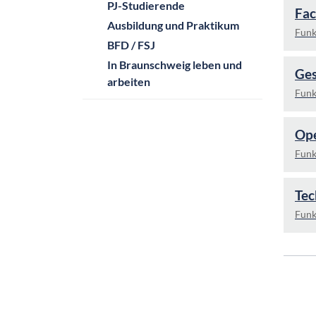
PJ-Studierende
Fac
Ausbildung und Praktikum
Funk
BFD / FSJ
In Braunschweig leben und
Ges
arbeiten
Funk
Ope
Funk
Tec
Funk