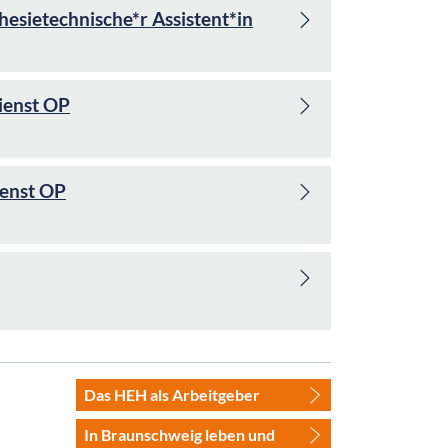
hesietechnische*r Assistent*in
ienst OP
ienst OP
Das HEH als Arbeitgeber
In Braunschweig leben und