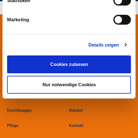
Statistiken
Ihre Gesundheit in besten Händen
Marketing
Stiftung Herzogin Elisabeth Hospital
Leipziger Straße 24
38124 Braunschweig
Details zeigen
0531.699-0
info
@heh-bs.de
Cookies zulassen
Kliniken
Aktuelles
Nur notwendige Cookies
Zentren
Ärzte & Einweiser
Einrichtungen
Anfahrt
Pflege
Kontakt