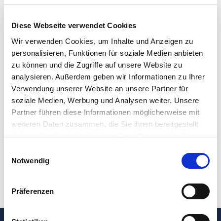
wirkt sich nicht nur positiv auf Ihr Wohlbefinden aus,
sondern trägt wesentlich zu einer raschen Genesung und
Diese Webseite verwendet Cookies
einem optimalen Operationsergebnis bei und steigert somit
Wir verwenden Cookies, um Inhalte und Anzeigen zu
langfristig Ihre Lebensqualität.
personalisieren, Funktionen für soziale Medien anbieten
zu können und die Zugriffe auf unsere Website zu
Die medizinische Trainingstherapie ist eine ausgesprochene
analysieren. Außerdem geben wir Informationen zu Ihrer
effektive Methode, Ihre Muskulatur zu kräftigen, Ihre
Verwendung unserer Website an unsere Partner für
Ausdauer zu verbessern und Ihre Koordination zu schulen.
soziale Medien, Werbung und Analysen weiter. Unsere
Im Rahmen von 10-fach stark bringt Sie ein individuell auf Sie
Partner führen diese Informationen möglicherweise mit
abgestimmter Trainingsplan in zehn Trainingseinheiten à 60
weiteren Daten zusammen, die Sie ihnen bereitgestellt
Minuten unter therapeutischer Anleitung in eine optimale
haben oder die sie im Rahmen Ihrer Nutzung der Dienste
Ausgangsposition für Ihre bevorstehende Operation.
gesammelt haben.
Einwilligungsauswahl
Notwendig
Spezialgebiete
Präferenzen