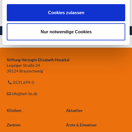
Therapieangebot
Cookies zulassen
Nur notwendige Cookies
Ihre Gesundheit in besten Händen
Stiftung Herzogin Elisabeth Hospital
Leipziger Straße 24
38124 Braunschweig
0531.699-0
info
@heh-bs.de
Kliniken
Aktuelles
Zentren
Ärzte & Einweiser