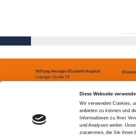
Stiftung Herzogin Elisabeth Hospital
Klinike
Leipziger Straße 24
38124 Braunschweig
Zentren
Diese Webseite verwende
0531.699-0
Einrich
Wir verwenden Cookies, um
info
@heh-bs.de
anbieten zu können und di
Pflege
Informationen zu Ihrer Ve
und Analysen weiter. Unse
zusammen, die Sie ihnen b