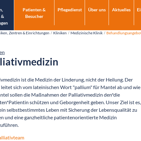
n,
Patienten &
Pflegedienst
Über uns
Aktuelles
E
 &
Besucher
ngen
niken, Zentren & Einrichtungen
Kliniken
Medizinische Klinik
Behandlungsangebo
en
liativmedizin
tivmedizin ist die Medizin der Linderung, nicht der Heilung. Der
f leitet sich vom lateinischen Wort "pallium" für Mantel ab und wie
ntel sollen die Maßnahmen der Palliativmedizin den*die
ten*Patientin schützen und Geborgenheit geben. Unser Ziel ist es,
ein selbstbestimmtes Leben mit Sicherung der Lebensqualität zu
en und eine ganzheitliche patientenorientierte Medizin
uführen.
lliativteam