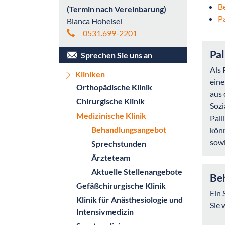
B
(Termin nach Vereinbarung)
P
Bianca Hoheisel
0531.699-2201
Pal
Sprechen Sie uns an
Als 
Kliniken
eine
Orthopädische Klinik
aus 
Chirurgische Klinik
Sozi
Medizinische Klinik
Pall
Behandlungsangebot
könn
sowi
Sprechstunden
Ärzteteam
Aktuelle Stellenangebote
Beh
Gefäßchirurgische Klinik
Ein 
Klinik für Anästhesiologie und
Sie 
Intensivmedizin