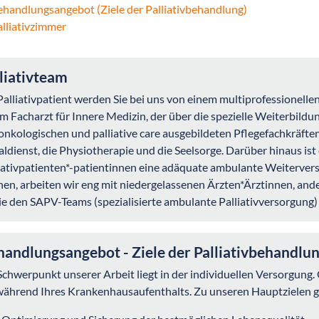
ehandlungsangebot (Ziele der Palliativbehandlung)
alliativzimmer
liativteam
Palliativpatient werden Sie bei uns von einem multiprofessionelle
m Facharzt für Innere Medizin, der über die spezielle Weiterbildun
onkologischen und palliative care ausgebildeten Pflegefachkräfte
aldienst, die Physiotherapie und die Seelsorge. Darüber hinaus ist
iativpatienten*-patientinnen eine adäquate ambulante Weitervers
en, arbeiten wir eng mit niedergelassenen Ärzten*Ärztinnen, an
e den SAPV-Teams (spezialisierte ambulante Palliativversorgung
andlungsangebot - Ziele der Palliativbehandlu
Schwerpunkt unserer Arbeit liegt in der individuellen Versorgung
während Ihres Krankenhausaufenthalts. Zu unseren Hauptzielen 