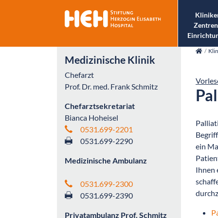
Klinike
Zentren
Einrichtu
skip_navigation
Kli
Medizinische Klinik
Chefarzt
Vorles
Prof. Dr. med. Frank Schmitz
Pal
Chefarztsekretariat
Bianca Hoheisel
Pallia
0531.699-2201
Begrif
0531.699-2290
ein Ma
Patien
Medizinische Ambulanz
Ihnen 
schaff
0531.699-2300
durchz
0531.699-2390
Pa
Privatambulanz Prof. Schmitz