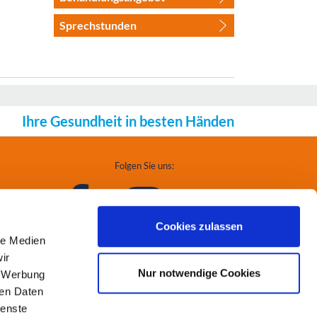
Sprechstunden
Ihre Gesundheit in besten Händen
Folgen Sie uns:
Cookies zulassen
le Medien
ir
Nur notwendige Cookies
, Werbung
ren Daten
ienste