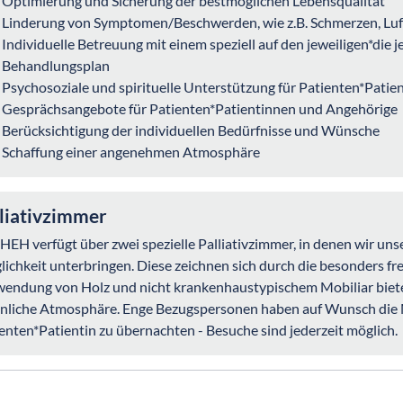
Optimierung und Sicherung der bestmöglichen Lebensqualität
Linderung von Symptomen/Beschwerden, wie z.B. Schmerzen, Luft
Individuelle Betreuung mit einem speziell auf den jeweiligen*die
Behandlungsplan
Psychosoziale und spirituelle Unterstützung für Patienten*Pati
Gesprächsangebote für Patienten*Patientinnen und Angehörige
Berücksichtigung der individuellen Bedürfnisse und Wünsche
Schaffung einer angenehmen Atmosphäre
liativzimmer
HEH verfügt über zwei spezielle Palliativzimmer, in denen wir uns
ichkeit unterbringen. Diese zeichnen sich durch die besonders fr
endung von Holz und nicht krankenhaustypischem Mobiliar biete
liche Atmosphäre. Enge Bezugspersonen haben auf Wunsch die M
enten*Patientin zu übernachten - Besuche sind jederzeit möglich.