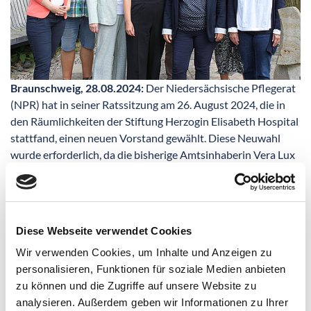
Braunschweig, 28.08.2024:
Der Niedersächsische Pflegerat
(NPR) hat in seiner Ratssitzung am 26. August 2024, die in
den Räumlichkeiten der Stiftung Herzogin Elisabeth Hospital
stattfand, einen neuen Vorstand gewählt. Diese Neuwahl
wurde erforderlich, da die bisherige Amtsinhaberin Vera Lux
im Dezember 2023 ausschied und ihre Stellvertreter*innen,
Prof. Dr. Nina Fleischmann (DBfK Nordwest e.V.) und
Benjamin Schiller (DGF), sich nicht erneut zur Wahl stellten.
Diese Webseite verwendet Cookies
Iris Meyenburg-Altwarg vom Deutschen Pflegeverband
Wir verwenden Cookies, um Inhalte und Anzeigen zu
(DPV e.V.) übernimmt nun den Vorsitz, Jörg Waldmann, seit
personalisieren, Funktionen für soziale Medien anbieten
Mai 2022 Pflegedirektor in der Stiftung Herzogin Elisabeth
zu können und die Zugriffe auf unsere Website zu
Hospital, wurde zum stellvertretenden Vorsitzenden
analysieren. Außerdem geben wir Informationen zu Ihrer
gewählt. Damit hat der Niedersächsische Pflegerat erneut