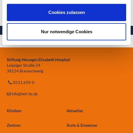
relevanten Akteuren im Gesundheitswesen zu intensivieren.“
Cookies zulassen
Nur notwendige Cookies
Ihre Gesundheit in besten Händen
Stiftung Herzogin Elisabeth Hospital
Leipziger Straße 24
38124 Braunschweig
0531.699-0
info
@heh-bs.de
Kliniken
Aktuelles
Zentren
Ärzte & Einweiser