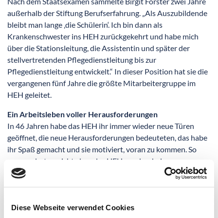
Nach dem Staatsexamen sammelte Birgit Förster zwei Jahre
außerhalb der Stiftung Berufserfahrung. „Als Auszubildende
bleibt man lange ‚die Schülerin‘. Ich bin dann als
Krankenschwester ins HEH zurückgekehrt und habe mich
über die Stationsleitung, die Assistentin und später der
stellvertretenden Pflegedienstleitung bis zur
Pflegedienstleitung entwickelt.“ In dieser Position hat sie die
vergangenen fünf Jahre die größte Mitarbeitergruppe im
HEH geleitet.
Ein Arbeitsleben voller Herausforderungen
In 46 Jahren habe das HEH ihr immer wieder neue Türen
geöffnet, die neue Herausforderungen bedeuteten, das habe
ihr Spaß gemacht und sie motiviert, voran zu kommen. So
verwundert es nicht, dass das HEH u.a. durch das
Engagement von Birgit Förster Ende der 80er eine
Vorreiterrolle in den Anfängen der Pflegeplanung
eingenommen hat. Ein Projekt, das zunächst für wenig
Begeisterung sorgte. „Ich hatte regelrecht Feinde und es gab
Diese Webseite verwendet Cookies