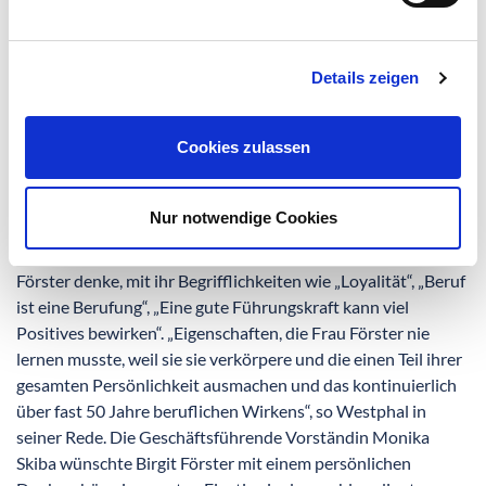
dem HEH über die Jahre gelungen ist, seinen guten Ruf
aufrechtzuerhalten.
Persönliche Abschiede
Details zeigen
Der letzte Arbeitstag von Birgit Förster wurde noch einmal
zu einem ganz besonderen. Im Laufe des Tages kamen
Cookies zulassen
Mitglieder des Stiftungsrates, viele Mitarbeitende und
Weggefährten in die Cafeteria des HEH, um sich von der
Pflegedienstleiterin persönlich zu verabschieden.
Nur notwendige Cookies
Stiftungsratsvorsitzender Hans-Joachim Westphal fand
besonders warme Worte und verbinde, wenn er an Birgit
Förster denke, mit ihr Begrifflichkeiten wie „Loyalität“, „Beruf
ist eine Berufung“, „Eine gute Führungskraft kann viel
Positives bewirken“. „Eigenschaften, die Frau Förster nie
lernen musste, weil sie sie verkörpere und die einen Teil ihrer
gesamten Persönlichkeit ausmachen und das kontinuierlich
über fast 50 Jahre beruflichen Wirkens“, so Westphal in
seiner Rede. Die Geschäftsführende Vorständin Monika
Skiba wünschte Birgit Förster mit einem persönlichen