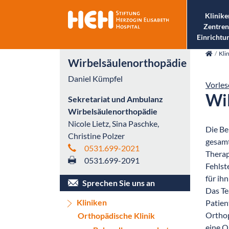
Klinike
Zentren
Einrichtu
skip_navigation
Kli
Wirbelsäulenorthopädie
Daniel Kümpfel
Vorles
Wi
Sekretariat und Ambulanz
Wirbelsäulenorthopädie
Nicole Lietz, Sina Paschke,
Die Be
Christine Polzer
gesamt
0531.699-2021
Therap
0531.699-2091
Fehlst
für ih
Sprechen Sie uns an
Das Te
Kliniken
Patien
Orthop
Orthopädische Klinik
eine O