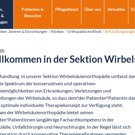
n,
Patienten &
Pflegedienst
Über uns
Aktuelles
E
 &
Besucher
ngen
niken, Zentren & Einrichtungen
Kliniken
Orthopädische Klinik
Behandlungsangeb
en
llkommen in der Sektion Wirbe
handlung in unserer Sektion Wirbelsäulenorthopädie umfasst da
e Spektrum der konservativen und operativen
iemöglichkeiten von Erkrankungen, Verletzungen und
ellungen der Wirbelsäule, so dass dem*der Patienten*Patientin da
n optimale individuelle Therapiekonzept zur Verfügung steht.
am der Wirbelsäulenorthopädie bietet seinen
ten*Patientinnen langjährige Facharztkompetenz in der
ädie, Unfallchirurgie und Neurochirurgie. In der Regel lässt sich
peration durch konservative Therapiemaßnahmen vermeiden.