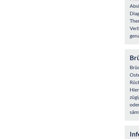
Absi
Diag
Ther
Verb
gen
Br
Brüc
Oste
Rück
Hier
zügi
oder
sämt
Inf