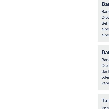
Ban
Band
Dies
Beha
eine
eine
Ba
Band
Die 
der 
oder
kann
Tu
Prim