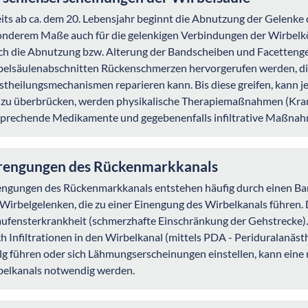
its ab ca. dem 20. Lebensjahr beginnt die Abnutzung der Gelenke d
nderem Maße auch für die gelenkigen Verbindungen der Wirbelkö
h die Abnutzung bzw. Alterung der Bandscheiben und Facettenge
elsäulenabschnitten Rückenschmerzen hervorgerufen werden, die 
stheilungsmechanismen reparieren kann. Bis diese greifen, kann j
t zu überbrücken, werden physikalische Therapiemaßnahmen (K
sprechende Medikamente und gegebenenfalls infiltrative Maßna
rengungen des Rückenmarkkanals
ngungen des Rückenmarkkanals entstehen häufig durch einen Ba
Wirbelgelenken, die zu einer Einengung des Wirbelkanals führen. 
ufensterkrankheit (schmerzhafte Einschränkung der Gehstrecke).
h Infiltrationen in den Wirbelkanal (mittels PDA - Periduralanästh
lg führen oder sich Lähmungserscheinungen einstellen, kann eine
belkanals notwendig werden.