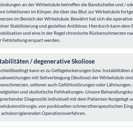
ündungen an der Wirbelsäule betreffen die Bandscheibe und / ode
re Infektionen im Körper, die über das Blut zur Wirbelsäule fortgel
erzen im Bereich der Wirbelsäule. Bewährt hat sich die operati
einer Stabilisierung und gezielten Antibiose. Hierdurch kann dem
bilisation und eine in der Regel chronische Rückenschmerzen nac
r Fehlstellung erspart werden.
tabilitäten / degenerative Skoliose
chleißbedingt kann es zu Gefügelockerungen bzw. Instabilitäten 
abweichungen mit Seitverbiegung (Skoliose) der Wirbelsäule sind
enschmerzen, seltener auch Gefühlsstörungen oder Lähmungen. Di
elgleiten und skoliotische Fehlhaltungen. Unsere Behandlungsk
prechender Diagnostik individuell mit dem Patienten festgelegt
elsäulenchirurgie, von punktuellen schmerztherapeutischen Eingrif
 achskorrigierenden Operationsverfahren.