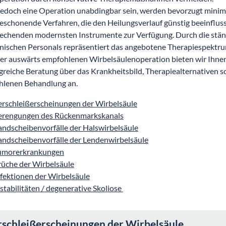
 jedoch eine Operation unabdingbar sein, werden bevorzugt minim
schonende Verfahren, die den Heilungsverlauf günstig beeinfluss
echenden modernsten Instrumente zur Verfügung. Durch die stä
nischen Personals repräsentiert das angebotene Therapiespektru
ner auswärts empfohlenen Wirbelsäulenoperation bieten wir Ihne
reiche Beratung über das Krankheitsbild, Therapiealternativen s
hlenen Behandlung an.
erschleißerscheinungen der Wirbelsäule
erengungen des Rückenmarkskanals
andscheibenvorfälle der Halswirbelsäule
andscheibenvorfälle der Lendenwirbelsäule
umorerkrankungen
rüche der Wirbelsäule
nfektionen der Wirbelsäule
stabilitäten / degenerative Skoliose
rschleißerscheinungen der Wirbelsäule