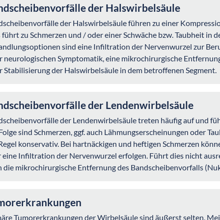
dscheibenvorfälle der Halswirbelsäule
scheibenvorfälle der Halswirbelsäule führen zu einer Kompress
 führt zu Schmerzen und / oder einer Schwäche bzw. Taubheit in d
ndlungsoptionen sind eine Infiltration der Nervenwurzel zur Beruh
r neurologischen Symptomatik, eine mikrochirurgische Entfernun
r Stabilisierung der Halswirbelsäule in dem betroffenen Segment.
ndscheibenvorfälle der Lendenwirbelsäule
scheibenvorfälle der Lendenwirbelsäule treten häufig auf und f
Folge sind Schmerzen, ggf. auch Lähmungserscheinungen oder Taub
Regel konservativ. Bei hartnäckigen und heftigen Schmerzen könne
 eine Infiltration der Nervenwurzel erfolgen. Führt dies nicht au
 die mikrochirurgische Entfernung des Bandscheibenvorfalls (Nukl
morerkrankungen
äre Tumorerkrankungen der Wirbelsäule sind äußerst selten. Mei