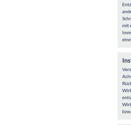
Entz
ande
Schm
mit 
Immo
eine
Ins
Vers
Achs
Rück
Wirb
ents
Wirb
bzw.