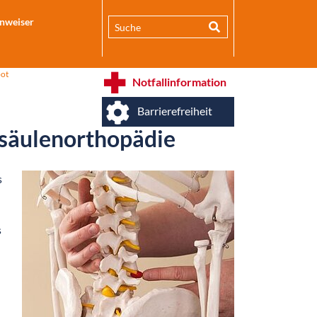
inweiser
ot
Notfallinformation
Barrierefreiheit
lsäulenorthopädie
s
s