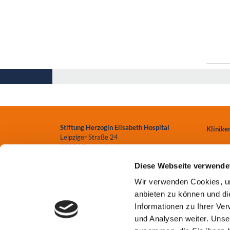
Stiftung Herzogin Elisabeth Hospital
Klinike
Leipziger Straße 24
38124 Braunschweig
Zentren
Diese Webseite verwende
0531.699-0
Einrich
Wir verwenden Cookies, um
info
@heh-bs.de
anbieten zu können und di
Pflege
Informationen zu Ihrer Ve
und Analysen weiter. Unse