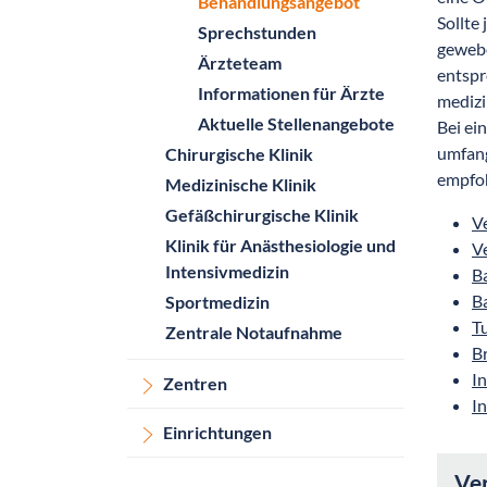
Behandlungsangebot
Sollte
Sprechstunden
gewebe
Ärzteteam
entspr
Informationen für Ärzte
medizi
Aktuelle Stellenangebote
Bei ei
umfang
Chirurgische Klinik
empfo
Medizinische Klinik
Gefäßchirurgische Klinik
V
Klinik für Anästhesiologie und
V
Intensivmedizin
B
B
Sportmedizin
T
Zentrale Notaufnahme
B
I
Zentren
In
Einrichtungen
Ve