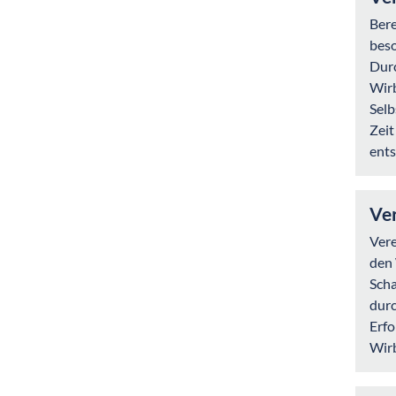
Bere
beso
Durc
Wirb
Selb
Zei
ent
Ve
Vere
den 
Scha
durc
Erfo
Wir