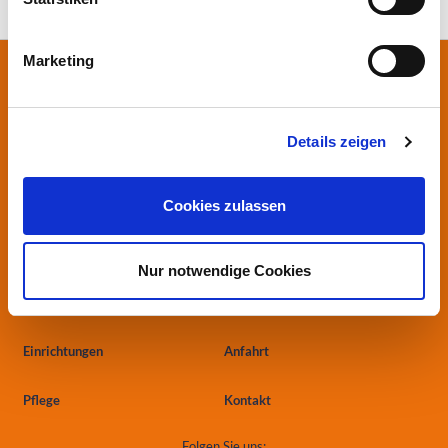
Ihre Gesundheit in besten Händen
Marketing
Stiftung Herzogin Elisabeth Hospital
Leipziger Straße 24
38124 Braunschweig
Details zeigen
0531.699-0
info
@heh-bs.de
Cookies zulassen
Kliniken
Aktuelles
Nur notwendige Cookies
Zentren
Ärzte & Einweiser
Einrichtungen
Anfahrt
Pflege
Kontakt
Folgen Sie uns: