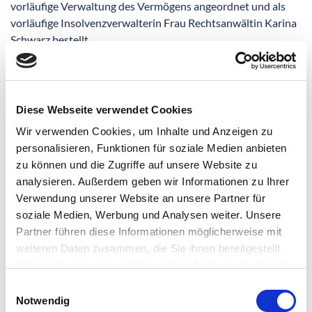
vorläufige Verwaltung des Vermögens angeordnet und als
vorläufige Insolvenzverwalterin Frau Rechtsanwältin Karina
Schwarz bestellt.
Die MVZ Herzogin Elisabeth Hospital GmbH hat am 3.9.25
ein Insolvenzeröffnungsverfahren eingeleitet. Das
Amtsgericht Braunschweig hat mit Beschluss vom
Diese Webseite verwendet Cookies
04.09.2025 eine vorläufige Verwaltung des Vermögens
Wir verwenden Cookies, um Inhalte und Anzeigen zu
angeordnet und als vorläufige Insolvenzverwalterin Frau
personalisieren, Funktionen für soziale Medien anbieten
Rechtsanwältin Karina Schwarz bestellt.
zu können und die Zugriffe auf unsere Website zu
Die Insolvenz betrifft ausschließlich die als GmbH firmierte
analysieren. Außerdem geben wir Informationen zu Ihrer
Tochter der Stiftung. Die Mitarbeitenden des MVZ wurden in
Verwendung unserer Website an unsere Partner für
einer Mitarbeiterversammlung am späten Nachmittag des
soziale Medien, Werbung und Analysen weiter. Unsere
04.09.25 informiert. Die vorläufige Insolvenzverwalterin
Partner führen diese Informationen möglicherweise mit
begleitet das MVZ bis zur Entscheidung im
weiteren Daten zusammen, die Sie ihnen bereitgestellt
Insolvenzverfahren. Der Betrieb des Medizinischen
haben oder die sie im Rahmen Ihrer Nutzung der Dienste
Versorgungszentrums des HEH wird also bis auf Weiteres
gesammelt haben.
Einwilligungsauswahl
weiter fortgeführt.
Notwendig