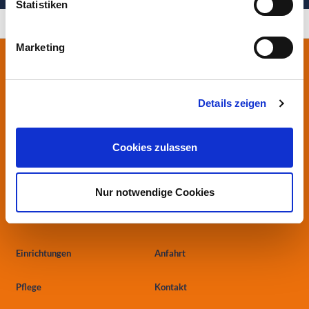
Statistiken
Ihre Gesundheit in besten Händen
Marketing
Stiftung Herzogin Elisabeth Hospital
Leipziger Straße 24
38124 Braunschweig
Details zeigen
0531.699-0
info
@heh-bs.de
Cookies zulassen
Kliniken
Aktuelles
Nur notwendige Cookies
Zentren
Ärzte & Einweiser
Einrichtungen
Anfahrt
Pflege
Kontakt