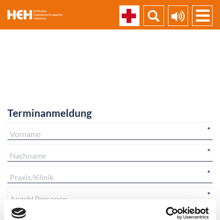
skip_navigation
Terminanmeldung
*
*
*
*
*