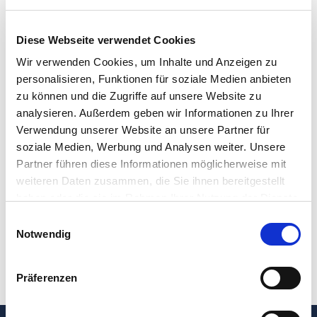
Diese Webseite verwendet Cookies
Wir verwenden Cookies, um Inhalte und Anzeigen zu
personalisieren, Funktionen für soziale Medien anbieten
*
zu können und die Zugriffe auf unsere Website zu
analysieren. Außerdem geben wir Informationen zu Ihrer
Ich habe die
Datenschutzerklärung
zur Kenntnis
*
Verwendung unserer Website an unsere Partner für
genommen. Ich stimme zu, dass meine Angaben und Daten
soziale Medien, Werbung und Analysen weiter. Unsere
zur Beantwortung meiner Anfrage elektronisch erhoben
Partner führen diese Informationen möglicherweise mit
und gespeichert werden. Hinweis: Sie können Ihre
weiteren Daten zusammen, die Sie ihnen bereitgestellt
Einwilligung jederzeit für die Zukunft per E-Mail an
haben oder die sie im Rahmen Ihrer Nutzung der Dienste
datenschutz@heh-bs.de
widerrufen.
gesammelt haben.
Einwilligungsauswahl
Notwendig
Absenden
Präferenzen