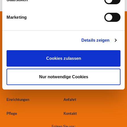
Ihre Gesundheit in besten Händen
Marketing
Stiftung Herzogin Elisabeth Hospital
Leipziger Straße 24
38124 Braunschweig
Details zeigen
0531.699-0
info
@heh-bs.de
Cookies zulassen
Kliniken
Aktuelles
Nur notwendige Cookies
Zentren
Ärzte & Einweiser
Einrichtungen
Anfahrt
Pflege
Kontakt
Folgen Sie uns: