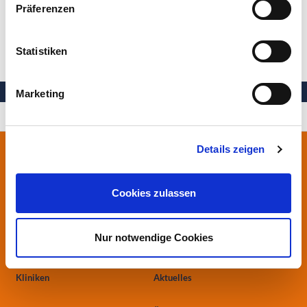
Präferenzen
Nächste
Letzte
Statistiken
Marketing
Ihre Gesundheit in besten Händen
Details zeigen
Stiftung Herzogin Elisabeth Hospital
Leipziger Straße 24
38124 Braunschweig
Cookies zulassen
0531.699-0
Nur notwendige Cookies
info
@heh-bs.de
Kliniken
Aktuelles