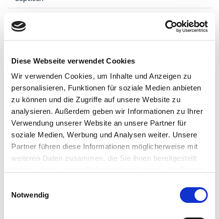
Shunt
Sigma
Sinus pilonidalis
Diese Webseite verwendet Cookies
Wir verwenden Cookies, um Inhalte und Anzeigen zu
Sklerosierung
personalisieren, Funktionen für soziale Medien anbieten
Sonographie
zu können und die Zugriffe auf unsere Website zu
analysieren. Außerdem geben wir Informationen zu Ihrer
Sonographie
Verwendung unserer Website an unsere Partner für
soziale Medien, Werbung und Analysen weiter. Unsere
Splenektomie
Partner führen diese Informationen möglicherweise mit
Sputum
weiteren Daten zusammen, die Sie ihnen bereitgestellt
haben oder die sie im Rahmen Ihrer Nutzung der Dienste
Stenose
gesammelt haben.
Einwilligungsauswahl
Notwendig
Stent
Steril