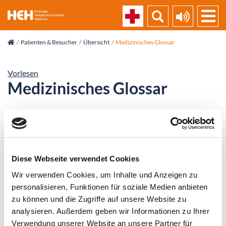
skip_navigation
Patienten & Besucher
Übersicht
Medizinisches Glossar
Vorlesen
Medizinisches Glossar
Alle
0-9
A
B
C
D
E
F
G
H
I
J
K
L
M
N
O
P
Q
R
S
T
U
V
W
X
Y
Z
Diese Webseite verwendet Cookies
Gastrektomie
Wir verwenden Cookies, um Inhalte und Anzeigen zu
Gastroenterologie
personalisieren, Funktionen für soziale Medien anbieten
zu können und die Zugriffe auf unsere Website zu
Gastroskopie
analysieren. Außerdem geben wir Informationen zu Ihrer
Verwendung unserer Website an unsere Partner für
Gonarthrose