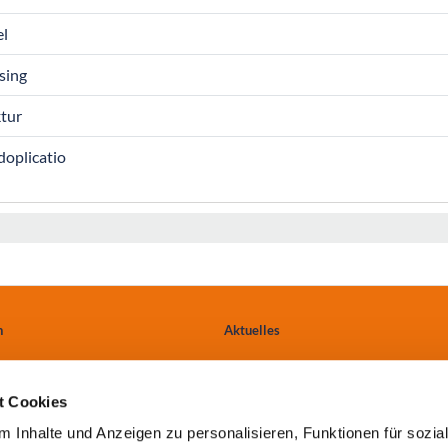
el
sing
tur
oplicatio
n
Aktuelles
Ärzte & Einweiser
t Cookies
tungen
Anfahrt
 Inhalte und Anzeigen zu personalisieren, Funktionen für sozia