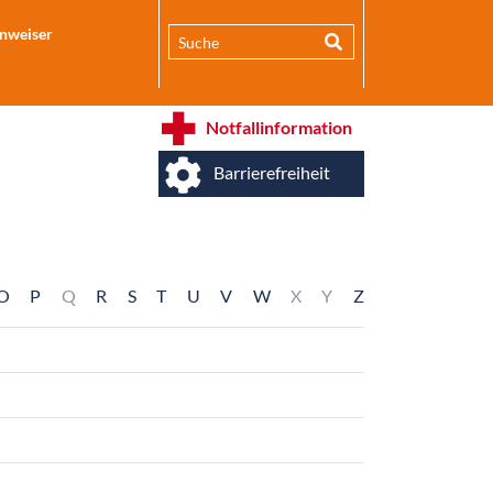
inweiser
Notfallinformation
Barrierefreiheit
O
P
Q
R
S
T
U
V
W
X
Y
Z