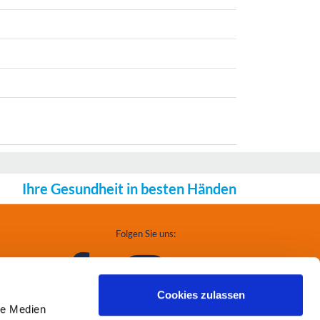
Ihre Gesundheit in besten Händen
Folgen Sie uns:
Cookies zulassen
le Medien