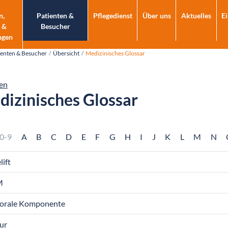
n,
Patienten &
Pflegedienst
Über uns
Aktuelles
E
 &
Besucher
ngen
ienten & Besucher
Übersicht
Medizinisches Glossar
en
izinisches Glossar
0-9
A
B
C
D
E
F
G
H
I
J
K
L
M
N
lift
M
orale Komponente
ur