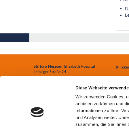
N
L
Stiftung Herzogin Elisabeth Hospital
Klinike
Leipziger Straße 24
38124 Braunschweig
Zentren
Diese Webseite verwende
0531.699-0
Einrich
Wir verwenden Cookies, um
info
@heh-bs.de
anbieten zu können und di
Pflege
Informationen zu Ihrer Ve
und Analysen weiter. Unse
zusammen, die Sie ihnen b