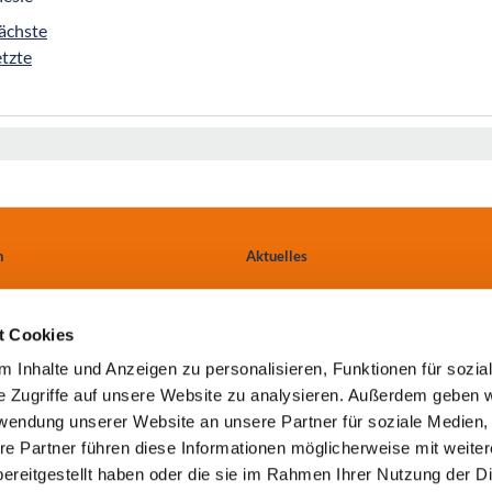
ächste
etzte
n
Aktuelles
Ärzte & Einweiser
t Cookies
tungen
Anfahrt
 Inhalte und Anzeigen zu personalisieren, Funktionen für sozia
e Zugriffe auf unsere Website zu analysieren. Außerdem geben w
Kontakt
rwendung unserer Website an unsere Partner für soziale Medien
re Partner führen diese Informationen möglicherweise mit weite
ereitgestellt haben oder die sie im Rahmen Ihrer Nutzung der D