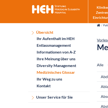
Klinike
Zentren
Einrichtu
skip_navigation
Pat
Übersicht
Ihr Aufenthalt im HEH
Vorles
Med
Entlassmanagement
Informationen von A-Z
Ihre Meinung über uns
Alle
Diversity Management
Medizinisches Glossar
Abd
Ihr Weg zu uns
Kontakt
Abla
Abs
Unser Service für Sie
Abst