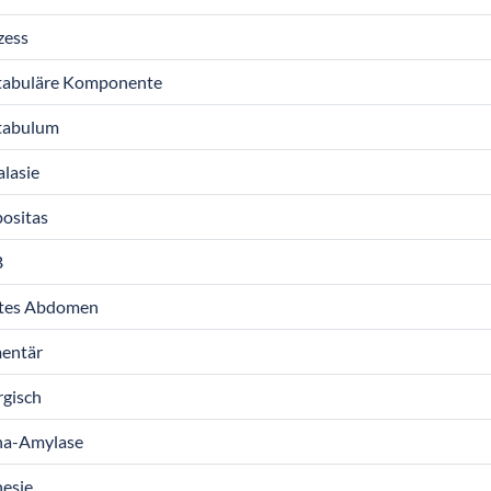
zess
tabuläre Komponente
tabulum
lasie
ositas
B
tes Abdomen
mentär
rgisch
ha-Amylase
esie