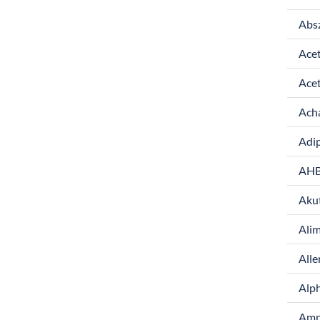
Abs
Ace
Ace
Acha
Adip
AH
Aku
Ali
Alle
Alp
Amn