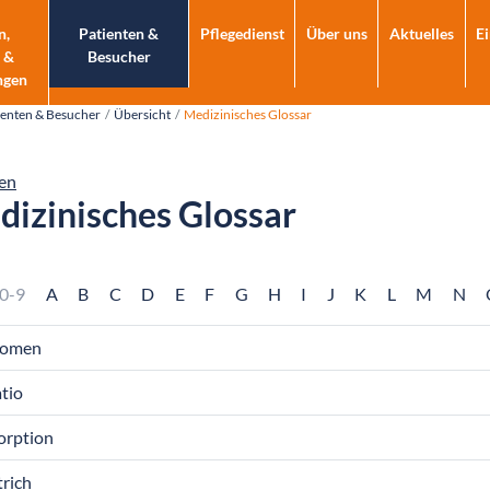
n,
Patienten &
Pflegedienst
Über uns
Aktuelles
E
 &
Besucher
ngen
ienten & Besucher
Übersicht
Medizinisches Glossar
en
izinisches Glossar
0-9
A
B
C
D
E
F
G
H
I
J
K
L
M
N
omen
tio
orption
rich