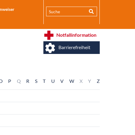
inweiser
Notfallinformation
Barrierefreiheit
O
P
Q
R
S
T
U
V
W
X
Y
Z