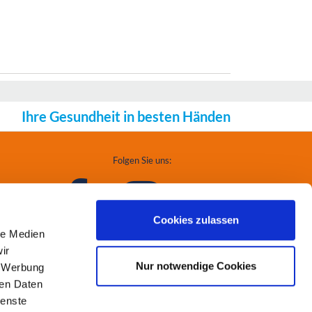
Ihre Gesundheit in besten Händen
Folgen Sie uns:
Cookies zulassen
le Medien
ir
Nur notwendige Cookies
, Werbung
ren Daten
ienste