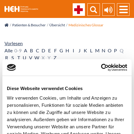
skip_navigation
Patienten & Besucher
Übersicht
Medizinisches Glossar
Vorlesen
Alle
0-9
A
B
C
D
E
F
G
H
I
J
K
L
M
N
O
P
Q
R
S
T
U
V
W
X
Y
Z
Ulcus cruris
Ulcus duodeni
Diese Webseite verwendet Cookies
Ulcus ventriculi
Wir verwenden Cookies, um Inhalte und Anzeigen zu
personalisieren, Funktionen für soziale Medien anbieten
Ultraschall
zu können und die Zugriffe auf unsere Website zu
analysieren. Außerdem geben wir Informationen zu Ihrer
Umstellungsosteotomie
Verwendung unserer Website an unsere Partner für
soziale Medien, Werbung und Analysen weiter. Unsere