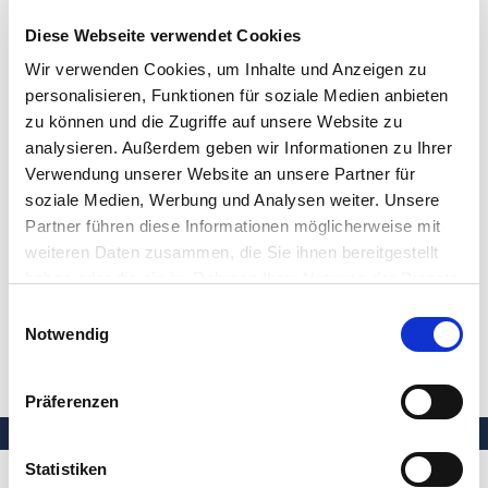
Diese Webseite verwendet Cookies
TIA
Wir verwenden Cookies, um Inhalte und Anzeigen zu
Tibia
personalisieren, Funktionen für soziale Medien anbieten
zu können und die Zugriffe auf unsere Website zu
TIVA
analysieren. Außerdem geben wir Informationen zu Ihrer
Verwendung unserer Website an unsere Partner für
Transkutan
soziale Medien, Werbung und Analysen weiter. Unsere
Transösophageal
Partner führen diese Informationen möglicherweise mit
weiteren Daten zusammen, die Sie ihnen bereitgestellt
Transthorakal
haben oder die sie im Rahmen Ihrer Nutzung der Dienste
gesammelt haben.
Tumor
Einwilligungsauswahl
Notwendig
Tumormarker
Präferenzen
Statistiken
Ihre Gesundheit in besten Händen