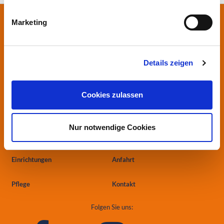
Marketing
Stiftung Herzogin Elisabeth Hospital
Leipziger Straße 24
38124 Braunschweig
Details zeigen
0531.699-0
info
@heh-bs.de
Cookies zulassen
Kliniken
Aktuelles
Nur notwendige Cookies
Zentren
Ärzte & Einweiser
Einrichtungen
Anfahrt
Pflege
Kontakt
Folgen Sie uns: