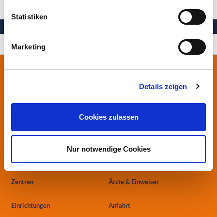
Statistiken
Ihre Gesundheit in besten Händen
Marketing
Stiftung Herzogin Elisabeth Hospital
Leipziger Straße 24
Details zeigen
38124 Braunschweig
0531.699-0
Cookies zulassen
info
@heh-bs.de
Nur notwendige Cookies
Kliniken
Aktuelles
Zentren
Ärzte & Einweiser
Einrichtungen
Anfahrt