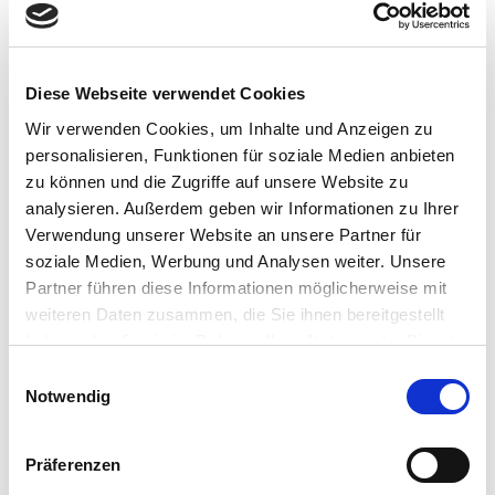
Sinus pilonidalis
Sklerosierung
Diese Webseite verwendet Cookies
Wir verwenden Cookies, um Inhalte und Anzeigen zu
Sonographie
personalisieren, Funktionen für soziale Medien anbieten
Sonographie
zu können und die Zugriffe auf unsere Website zu
analysieren. Außerdem geben wir Informationen zu Ihrer
Splenektomie
Verwendung unserer Website an unsere Partner für
soziale Medien, Werbung und Analysen weiter. Unsere
Sputum
Partner führen diese Informationen möglicherweise mit
weiteren Daten zusammen, die Sie ihnen bereitgestellt
Stenose
haben oder die sie im Rahmen Ihrer Nutzung der Dienste
Stent
gesammelt haben.
Einwilligungsauswahl
Notwendig
Steril
Nächste
Präferenzen
Letzte