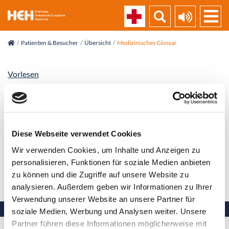
skip_navigation
Patienten & Besucher
Übersicht
Medizinisches Glossar
Vorlesen
Endosonografie
Ultraschalluntersuchung, die vom Körperinneren mit
Diese Webseite verwendet Cookies
einem flexiblen Ultraschall- Endoskop durchgeführt
Wir verwenden Cookies, um Inhalte und Anzeigen zu
wird
personalisieren, Funktionen für soziale Medien anbieten
zu können und die Zugriffe auf unsere Website zu
Zurück zur Liste
analysieren. Außerdem geben wir Informationen zu Ihrer
Verwendung unserer Website an unsere Partner für
soziale Medien, Werbung und Analysen weiter. Unsere
Partner führen diese Informationen möglicherweise mit
Ihre Gesundheit in besten Händen