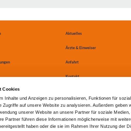
n
Aktuelles
Ärzte & Einweiser
tungen
Anfahrt
Kontakt
t Cookies
 Inhalte und Anzeigen zu personalisieren, Funktionen für sozia
Cookie-Einwilligung erneuern oder ändern
e Zugriffe auf unsere Website zu analysieren. Außerdem geben w
rwendung unserer Website an unsere Partner für soziale Medien
re Partner führen diese Informationen möglicherweise mit weite
©2026
Impressum
Datenschutz
Sitemap
ereitgestellt haben oder die sie im Rahmen Ihrer Nutzung der D