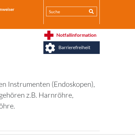
inweiser
Notfallinformation
Barrierefreiheit
en Instrumenten (Endoskopen),
 gehören z.B. Harnröhre,
öhre.