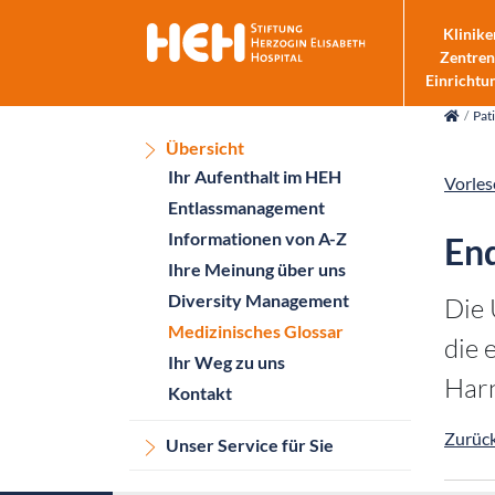
Klinike
Zentren
Einrichtu
skip_navigation
Pat
Übersicht
Ihr Aufenthalt im HEH
Vorles
Entlassmanagement
Informationen von A-Z
En
Ihre Meinung über uns
Diversity Management
Die 
Medizinisches Glossar
die 
Ihr Weg zu uns
Harn
Kontakt
Zurück
Unser Service für Sie