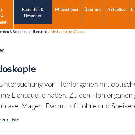
n,
Patienten &
Pflegedienst
Über uns
Aktuelles
E
 &
Besucher
ngen
ienten & Besucher
Übersicht
Medizinisches Glossar
en
doskopie
Untersuchung von Hohlorganen mit optisch
eine Lichtquelle haben. Zu den Hohlorganen
blase, Magen, Darm, Luftröhre und Speiser
 zur Liste