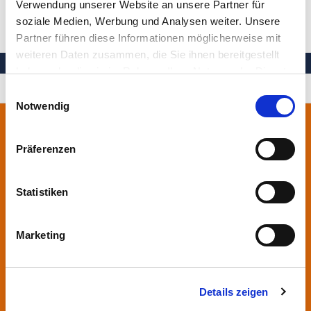
Verwendung unserer Website an unsere Partner für
Zurück zur Liste
soziale Medien, Werbung und Analysen weiter. Unsere
Partner führen diese Informationen möglicherweise mit
weiteren Daten zusammen, die Sie ihnen bereitgestellt
haben oder die sie im Rahmen Ihrer Nutzung der Dienste
Ihre Gesundheit in besten Händen
gesammelt haben.
Einwilligungsauswahl
Notwendig
Stiftung Herzogin Elisabeth Hospital
Leipziger Straße 24
Präferenzen
38124 Braunschweig
0531.699-0
Statistiken
info
@heh-bs.de
Marketing
Kliniken
Aktuelles
Zentren
Ärzte & Einweiser
Details zeigen