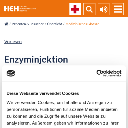
skip_navigation
Patienten & Besucher
Übersicht
Medizinisches Glossar
Vorlesen
Enzyminjektion
Nichtoperative Methode zur Korrektur der
Fehlstellung der Finger durch Einspritzen des Enzyms
Collagenase in den gekrümmten Dupuytrenstrang,
Diese Webseite verwendet Cookies
wodurch dieser "aufgeweicht" und am nächsten Tag
"aufgebrochen" werden kann. Diese Methode kann
Wir verwenden Cookies, um Inhalte und Anzeigen zu
stadienabhängig Anwendung finden, wenn eine
personalisieren, Funktionen für soziale Medien anbieten
zu können und die Zugriffe auf unsere Website zu
Operation nicht risikoarm möglich oder nicht
analysieren. Außerdem geben wir Informationen zu Ihrer
gewünscht ist.