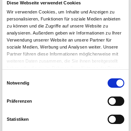
Diese Webseite verwendet Cookies
*
Wir verwenden Cookies, um Inhalte und Anzeigen zu
*
personalisieren, Funktionen für soziale Medien anbieten
zu können und die Zugriffe auf unsere Website zu
Ich habe die
Datenschutzerklärung
zur
*
analysieren. Außerdem geben wir Informationen zu Ihrer
Kenntnis genommen. Ich stimme zu, dass meine
Verwendung unserer Website an unsere Partner für
Angaben und Daten zur Beantwortung meiner
soziale Medien, Werbung und Analysen weiter. Unsere
Anfrage elektronisch erhoben und gespeichert
Partner führen diese Informationen möglicherweise mit
werden. Hinweis: Sie können Ihre Einwilligung
weiteren Daten zusammen, die Sie ihnen bereitgestellt
jederzeit für die Zukunft per E-Mail an
haben oder die sie im Rahmen Ihrer Nutzung der Dienste
datenschutz@heh-bs.de
widerrufen.
gesammelt haben.
Einwilligungsauswahl
Notwendig
Absenden
Präferenzen
Statistiken