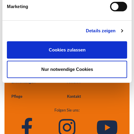
Stiftung Herzogin Elisabeth Hospital
Marketing
Leipziger Straße 24
38124 Braunschweig
0531.699-0
Details zeigen
info
@heh-bs.de
Cookies zulassen
Kliniken
Aktuelles
Zentren
Ärzte & Einweiser
Nur notwendige Cookies
Einrichtungen
Anfahrt
Pflege
Kontakt
Folgen Sie uns: